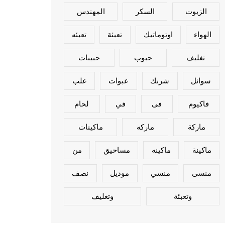
الزيوت
السكر
المهندس
الهواء
اوتوماتيك
تعبئة
تعبئه
تغليف
حبوب
حبيبات
سوائل
شرنك
عبوات
علب
فاكيوم
فى
في
لحام
ماركة
ماركه
ماكينات
ماكينة
ماكينه
مساحيق
من
منسى
منسي
موديل
نصف
وتعبئة
وتغليف