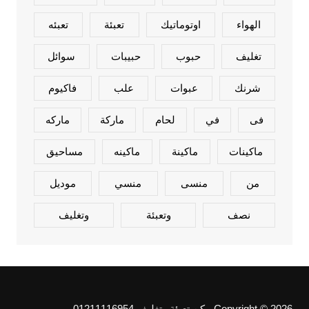
الهواء
اوتوماتيك
تعبئة
تعبئه
تغليف
حبوب
حبيبات
سوائل
شرنك
عبوات
علب
فاكيوم
فى
في
لحام
ماركة
ماركه
ماكينات
ماكينة
ماكينه
مساحيق
من
منسى
منسي
موديل
نصف
وتعبئة
وتغليف
Copyright © 2026 مكن تعبئة وتغليف 01211116954 -