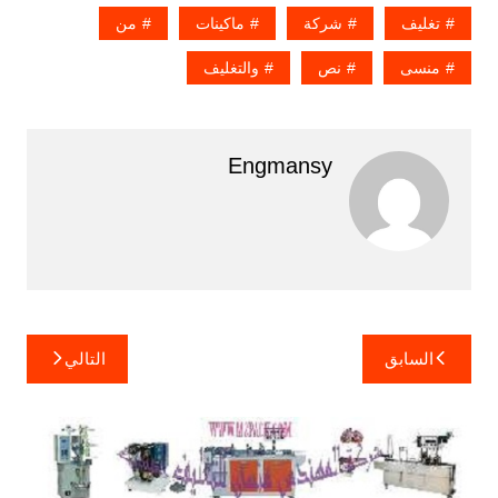
تغليف
شركة
ماكينات
من
منسى
نص
والتغليف
Engmansy
تصفّح
السابق
التالي
المقالات