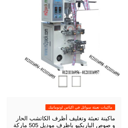
ماكينات تعبئة سوائل في اكياس اوتوماتيك
ماكينة تعبئة وتغليف أظرف الكاتشب الحار
و صوص الباربكيو باظرف موديل 505 ماركة