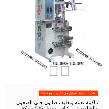
ماكينات تعبئة سوائل في اكياس اوتوماتيك
ماكينة تعبئه وتغليف صابون جلى الصحون
والشامبو فى اكياس موديل 505 ماركة