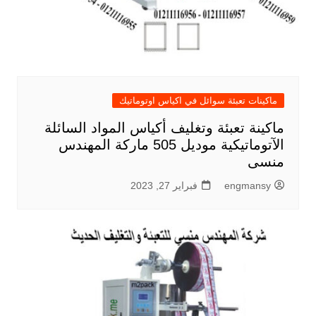
ماكينات تعبئة سوائل في اكياس اوتوماتيك
ماكينة تعبئة وتغليف أكياس المواد السائلة
الآتوماتيكية موديل 505 ماركة المهندس
منسى
engmansy
فبراير 27, 2023