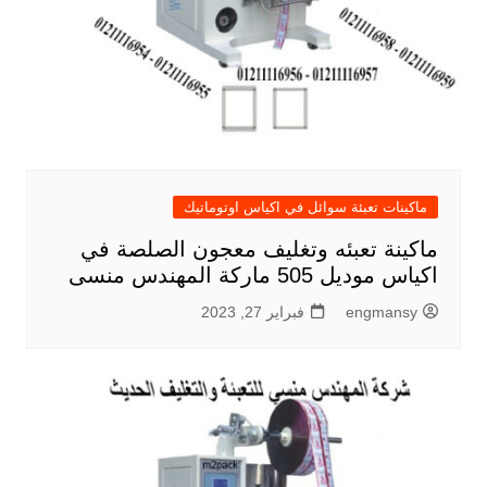
ماكينات تعبئة سوائل في اكياس اوتوماتيك
ماكينة تعبئه وتغليف معجون الصلصة في
اكياس موديل 505 ماركة المهندس منسى
engmansy
فبراير 27, 2023