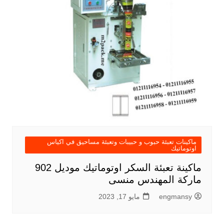
ماكينات تعبئة حبوب و حبيبات وتعبئة مساحيق في اكياس
اوتوماتيك
ماكينة تعبئة السكر اوتوماتيك موديل 902
ماركة المهندس منسى
engmansy
مايو 17, 2023