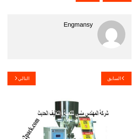
Engmansy
تصفّح
السابق
التالي
المقالات