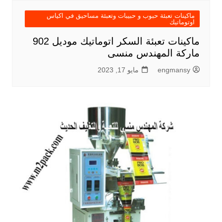
ماكينات تعبئة حبوب و حبيبات وتعبئة مساحيق في اكياس
اوتوماتيك
ماكينات تعبئة السكر اتوماتيك موديل 902
ماركة المهندس منسى
engmansy
مايو 17, 2023