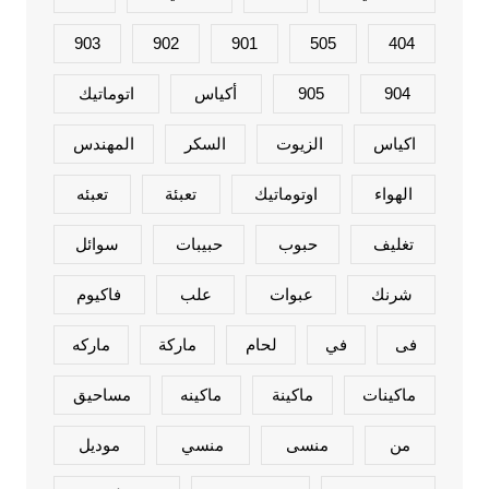
903
902
901
505
404
904
905
أكياس
اتوماتيك
اكياس
الزيوت
السكر
المهندس
الهواء
اوتوماتيك
تعبئة
تعبئه
تغليف
حبوب
حبيبات
سوائل
شرنك
عبوات
علب
فاكيوم
فى
في
لحام
ماركة
ماركه
ماكينات
ماكينة
ماكينه
مساحيق
من
منسى
منسي
موديل