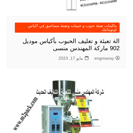
ماكينات تعبئة حبوب و حبيبات وتعبئة مساحيق في اكياس
اوتوماتيك
الة تعبئة و تغليف الحبوب بأكياس موديل
902 ماركة المهندس منسى
engmansy
مايو 17, 2023