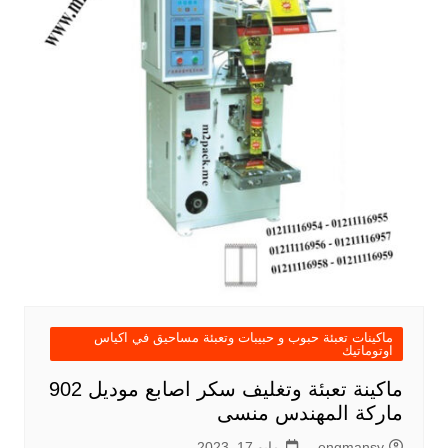
ماكينات تعبئة حبوب و حبيبات وتعبئة مساحيق في اكياس
اوتوماتيك
ماكينة تعبئة وتغليف سكر اصابع موديل 902
ماركة المهندس منسى
engmansy
مايو 17, 2023