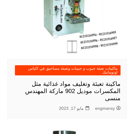
ماكينات تعبئة حبوب و حبيبات وتعبئة مساحيق في اكياس
اوتوماتيك
ماكينة تعبئة وتغليف مواد غذائية مثل
المكسرات موديل 902 ماركة المهندس
منسى
engmansy
مايو 17, 2023