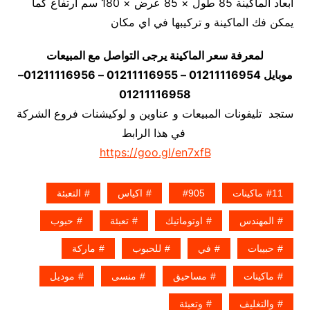
أبعاد الماكينة 85 طول × 85 عرض × 180 سم ارتفاع كما
يمكن فك الماكينة و تركيبها في اي مكان
لمعرفة سعر الماكينة يرجى التواصل مع المبيعات
موبايل 01211116954 – 01211116955 – 01211116956–
01211116958
ستجد تليفونات المبيعات و عناوين و لوكيشنات فروع الشركة
في هذا الرابط
https://goo.gl/en7xfB
11ماكينات
905
اكياس
التعبئة
المهندس
اوتوماتيك
تعبئة
حبوب
حبيبات
في
للحبوب
ماركة
ماكينات
مساحيق
منسى
موديل
والتغليف
وتعبئة