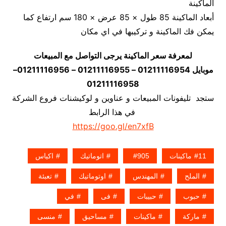
الماكينة
أبعاد الماكينة 85 طول × 85 عرض × 180 سم ارتفاع كما
يمكن فك الماكينة و تركيبها في اي مكان
لمعرفة سعر الماكينة يرجى التواصل مع المبيعات
موبايل 01211116954 – 01211116955 – 01211116956–
01211116958
ستجد تليفونات المبيعات و عناوين و لوكيشنات فروع الشركة
في هذا الرابط
https://goo.gl/en7xfB
11ماكينات
905
اتوماتيك
اكياس
الملح
المهندس
اوتوماتيك
تعبئة
حبوب
حبيبات
فى
في
ماركة
ماكينات
مساحيق
منسى