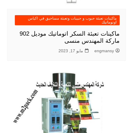
ماكينات تعبئة حبوب و حبيبات وتعبئة مساحيق في اكياس
اوتوماتيك
ماكينات تعبئة السكر اتوماتيك موديل 902
ماركة المهندس منسى
engmansy
مايو 17, 2023