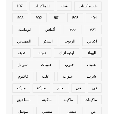
-1-1ماكينات
1-4-
11ماكينات
107
903
902
901
505
404
904
905
أكياس
اتوماتيك
اكياس
الزيوت
السكر
المهندس
الهواء
اوتوماتيك
تعبئة
تعبئه
تغليف
حبوب
حبيبات
سوائل
شرنك
عبوات
علب
فاكيوم
فى
في
لحام
ماركة
ماركه
ماكينات
ماكينة
ماكينه
مساحيق
من
منسى
منسي
موديل