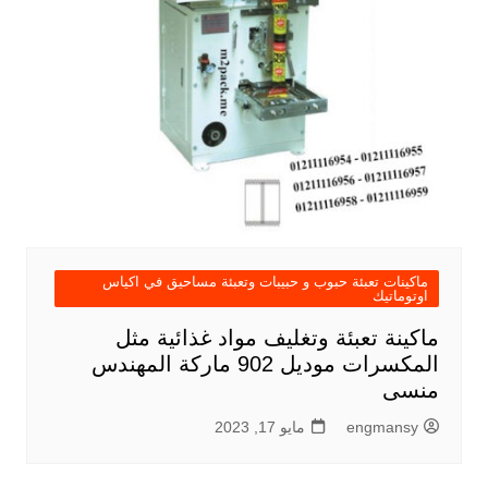
ماكينات تعبئة حبوب و حبيبات وتعبئة مساحيق في اكياس
اوتوماتيك
ماكينة تعبئة وتغليف مواد غذائية مثل
المكسرات موديل 902 ماركة المهندس
منسى
engmansy
مايو 17, 2023