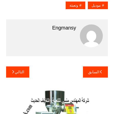
موديل
وتعبئة
Engmansy
تصفّح
السابق
التالي
المقالات