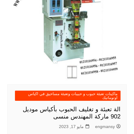
ماكينات تعبئة حبوب و حبيبات وتعبئة مساحيق في اكياس
اوتوماتيك
الة تعبئة و تغليف الحبوب بأكياس موديل
902 ماركة المهندس منسى
engmansy
مايو 17, 2023