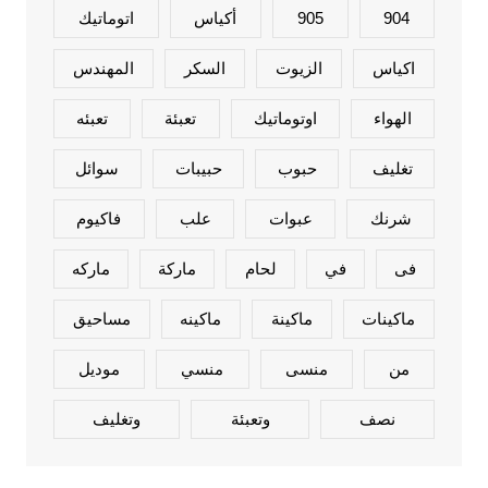
904
905
أكياس
اتوماتيك
اكياس
الزيوت
السكر
المهندس
الهواء
اوتوماتيك
تعبئة
تعبئه
تغليف
حبوب
حبيبات
سوائل
شرنك
عبوات
علب
فاكيوم
فى
في
لحام
ماركة
ماركه
ماكينات
ماكينة
ماكينه
مساحيق
من
منسى
منسي
موديل
نصف
وتعبئة
وتغليف