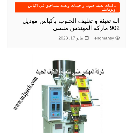
ماكينات تعبئة حبوب و حبيبات وتعبئة مساحيق في اكياس
اوتوماتيك
الة تعبئة و تغليف الحبوب بأكياس موديل
902 ماركة المهندس منسى
engmansy
مايو 17, 2023