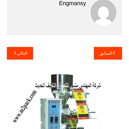
Engmansy
تصفّح
السابق
التالي
المقالات