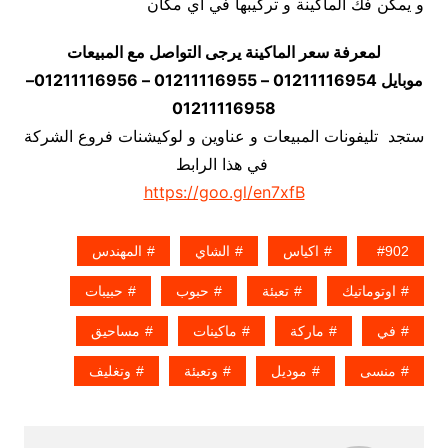
و يمكن فك الماكينة و تركيبها في اي مكان
لمعرفة سعر الماكينة يرجى التواصل مع المبيعات
موبايل 01211116954 – 01211116955 – 01211116956–
01211116958
ستجد تليفونات المبيعات و عناوين و لوكيشنات فروع الشركة
في هذا الرابط
https://goo.gl/en7xfB
902
اكياس
الشاي
المهندس
اوتوماتيك
تعبئة
حبوب
حبيبات
في
ماركة
ماكينات
مساحيق
منسى
موديل
وتعبئة
وتغليف