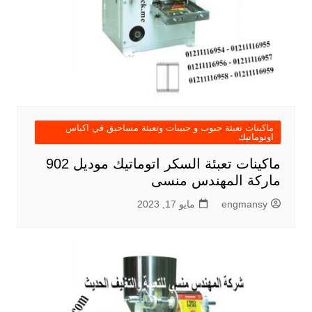
ماكينات تعبئة حبوب و حبيبات وتعبئة مساحيق في اكياس
اوتوماتيك
ماكينات تعبئة السكر اتوماتيك موديل 902
ماركة المهندس منسى
engmansy
مايو 17, 2023