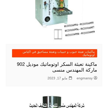
ماكينات تعبئة حبوب و حبيبات وتعبئة مساحيق في اكياس
اوتوماتيك
ماكينة تعبئة السكر اوتوماتيك موديل 902
ماركة المهندس منسى
engmansy
مايو 17, 2023