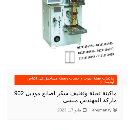
ماكينات تعبئة حبوب و حبيبات وتعبئة مساحيق في اكياس
اوتوماتيك
ماكينة تعبئة وتغليف سكر اصابع موديل 902
ماركة المهندس منسى
engmansy
مايو 17, 2023