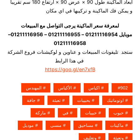
أبعاد الماكينة طول 90 × عرض 90 × ارتفاع 180 سم تقريبا
و يمكن فك الماكينة و تركيبها في اي مكان
لمعرفة سعر الماكينة يرجى التواصل مع المبيعات
موبايل 01211116954 – 01211116955 – 01211116956–
01211116958
ستجد تليفونات المبيعات و عناوين و لوكيشنات فروع الشركة
في هذا الرابط
https://goo.gl/en7xfB
902
اكياس
الأكياس
المهندس
اوتوماتيك
بحبيبات
تعبئة
جافة
حبوب
حبيبات
في
ماركة
ماكينات
مساحيق
منسى
موديل
وتعبئة
وتغليف