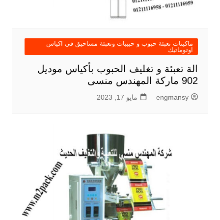
ماكينات تعبئة حبوب و حبيبات وتعبئة مساحيق في اكياس
اوتوماتيك
الة تعبئة و تغليف الحبوب بأكياس موديل
902 ماركة المهندس منسى
engmansy
مايو 17, 2023