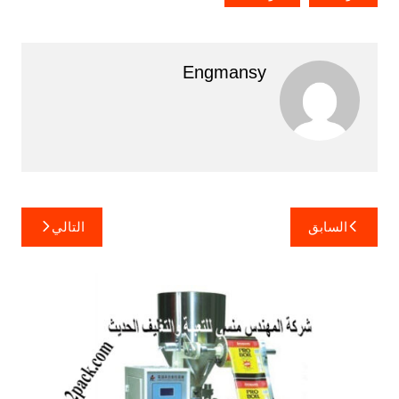
Engmansy
تصفّح
السابق
التالي
المقالات