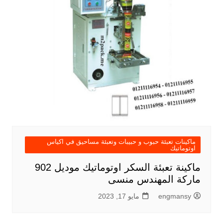
ماكينات تعبئة حبوب و حبيبات وتعبئة مساحيق في اكياس
اوتوماتيك
ماكينة تعبئة السكر اوتوماتيك موديل 902
ماركة المهندس منسى
engmansy
مايو 17, 2023