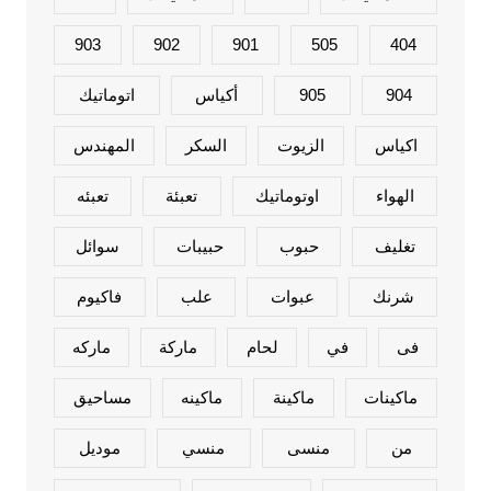
903
902
901
505
404
904
905
أكياس
اتوماتيك
اكياس
الزيوت
السكر
المهندس
الهواء
اوتوماتيك
تعبئة
تعبئه
تغليف
حبوب
حبيبات
سوائل
شرنك
عبوات
علب
فاكيوم
فى
في
لحام
ماركة
ماركه
ماكينات
ماكينة
ماكينه
مساحيق
من
منسى
منسي
موديل