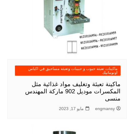
ماكينات تعبئة حبوب و حبيبات وتعبئة مساحيق في اكياس
اوتوماتيك
ماكينة تعبئة وتغليف مواد غذائية مثل
المكسرات موديل 902 ماركة المهندس
منسى
engmansy
مايو 17, 2023