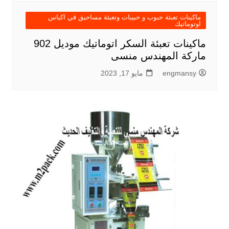
ماكينات تعبئة حبوب و حبيبات وتعبئة مساحيق في اكياس
اوتوماتيك
ماكينات تعبئة السكر اتوماتيك موديل 902
ماركة المهندس منسى
engmansy
مايو 17, 2023