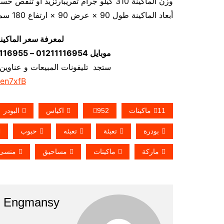
وزن الماكينة 310 كيلو جرام تقريبارتزيد او تنقص حسب تحديثات الماكينة
أبعاد الماكينة طول 90 × عرض 90 × ارتفاع 180 سم تقريبا و يمكن فك الماكينة و تركيبها في اي مكان
لمعرفة سعر الماكين
موبايل 01211116954 – 01211116955 – 01211116956–01211116958
ستجد تليفونات المبيعات و عناوين
/en7xfB
11ماكينات
952
اكياس
البودر
بودرة
تعبئة
تعبئه
حبوب
ماركة
ماكينات
مساحيق
منسى
Engmansy