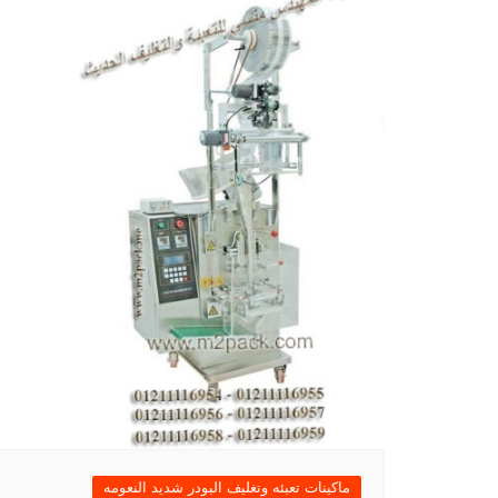
ماكينات تعبئه وتغليف البودر شديد النعومه