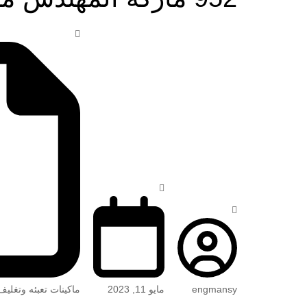
engmansy
مايو 11, 2023
ماكينات تعبئه وتغليف