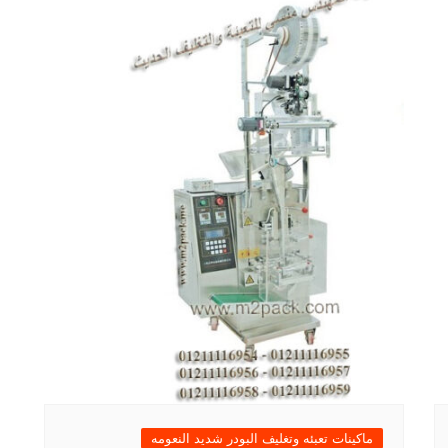
ماكينات تعبئه وتغليف البودر شديد النعومه