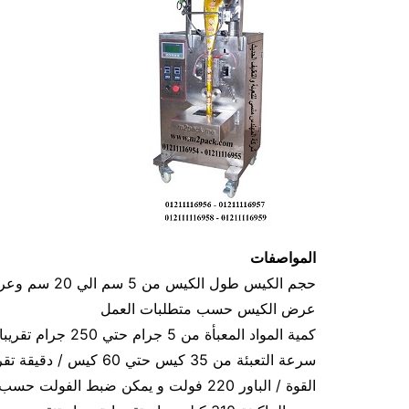
المواصفات
عرض الكيس حسب متطلبات العمل
كمية المواد المعبأة من 5 جرام حتي 250 جرام تقريبا و يمكن تعديله حتي 500 جرام تقريبا
سرعة التعبئة من 35 كيس حتي 60 كيس / دقيقة تقريبا و لمادة التغليف اعتبار في السرعه
القوة / الباور 220 فولت و يمكن ضبط الفولت حسب الكهرباء المتاحه 1.2 كيلو وات تقريبا