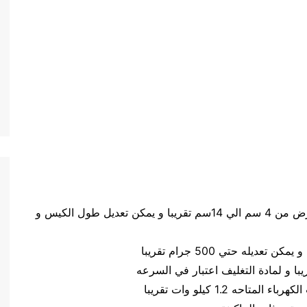
حجم الكيس طول الكيس من 5 سم الي 20 سم وعرض من 4 سم الي 14سم تقريبا و يمكن تعديل طول الكيس و