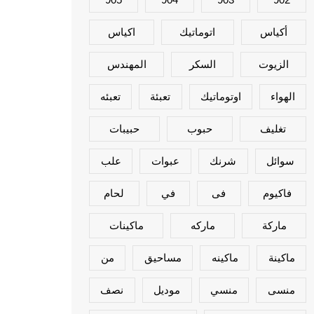
أكياس
اتوماتيك
اكياس
الزيوت
السكر
المهندس
الهواء
اوتوماتيك
تعبئة
تعبئه
تغليف
حبوب
حبيبات
سوائل
شرنك
عبوات
علب
فاكيوم
فى
في
لحام
ماركة
ماركه
ماكينات
ماكينة
ماكينه
مساحيق
من
منسى
منسي
موديل
نصف