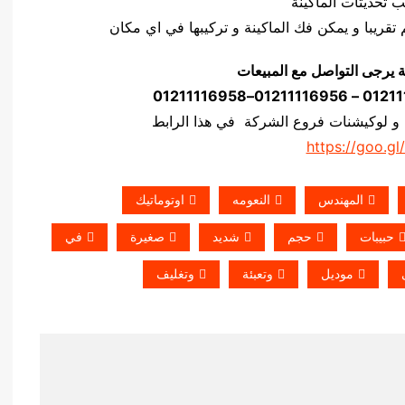
ة يرجى التواصل مع المبيعات
 و لوكيشنات فروع الشركة في هذا الرابط
https://goo.gl
المهندس
النعومه
اوتوماتيك
حبيبات
حجم
شديد
صغيرة
في
موديل
وتعبئة
وتغليف