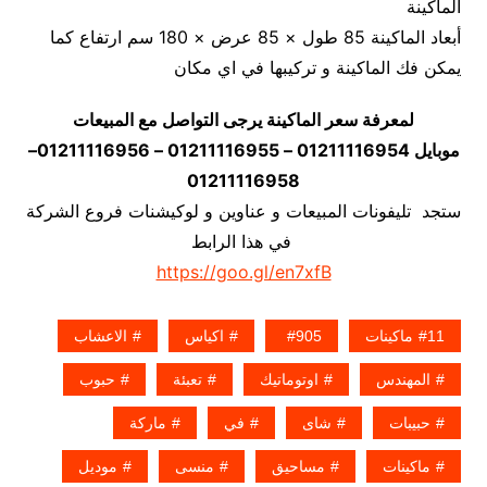
الماكينة
أبعاد الماكينة 85 طول × 85 عرض × 180 سم ارتفاع كما
يمكن فك الماكينة و تركيبها في اي مكان
لمعرفة سعر الماكينة يرجى التواصل مع المبيعات
موبايل 01211116954 – 01211116955 – 01211116956–
01211116958
ستجد تليفونات المبيعات و عناوين و لوكيشنات فروع الشركة
في هذا الرابط
https://goo.gl/en7xfB
11ماكينات
905
اكياس
الاعشاب
المهندس
اوتوماتيك
تعبئة
حبوب
حبيبات
شاى
في
ماركة
ماكينات
مساحيق
منسى
موديل