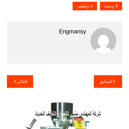
وتعبئة
وتغليف
Engmansy
تصفّح
السابق
التالي
المقالات