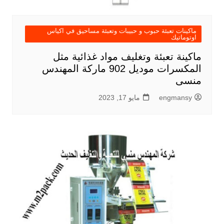
ماكينات تعبئة حبوب و حبيبات وتعبئة مساحيق في اكياس
اوتوماتيك
ماكينة تعبئة وتغليف مواد غذائية مثل
المكسرات موديل 902 ماركة المهندس
منسى
engmansy
مايو 17, 2023