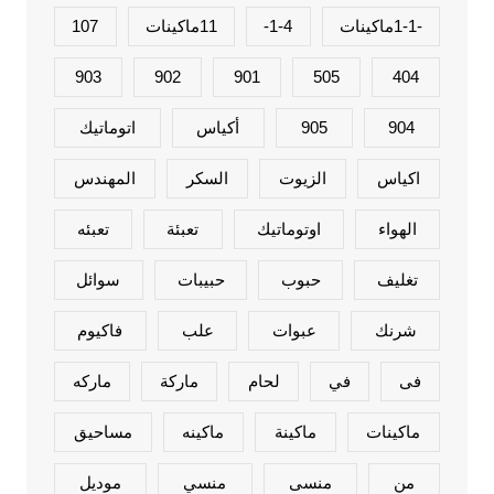
-1-1ماكينات
1-4-
11ماكينات
107
903
902
901
505
404
904
905
أكياس
اتوماتيك
اكياس
الزيوت
السكر
المهندس
الهواء
اوتوماتيك
تعبئة
تعبئه
تغليف
حبوب
حبيبات
سوائل
شرنك
عبوات
علب
فاكيوم
فى
في
لحام
ماركة
ماركه
ماكينات
ماكينة
ماكينه
مساحيق
من
منسى
منسي
موديل