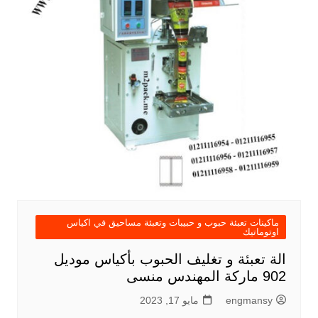
ماكينات تعبئة حبوب و حبيبات وتعبئة مساحيق في اكياس
اوتوماتيك
الة تعبئة و تغليف الحبوب بأكياس موديل
902 ماركة المهندس منسى
engmansy
مايو 17, 2023