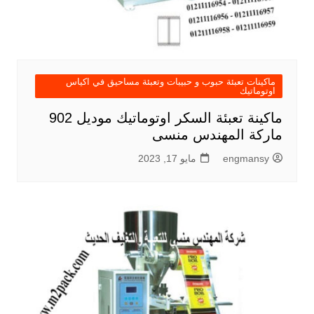
ماكينات تعبئة حبوب و حبيبات وتعبئة مساحيق في اكياس
اوتوماتيك
ماكينة تعبئة السكر اوتوماتيك موديل 902
ماركة المهندس منسى
engmansy
مايو 17, 2023