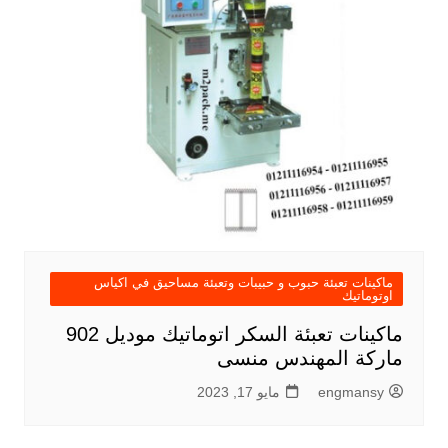
ماكينات تعبئة حبوب و حبيبات وتعبئة مساحيق في اكياس
اوتوماتيك
ماكينات تعبئة السكر اتوماتيك موديل 902
ماركة المهندس منسى
engmansy
مايو 17, 2023