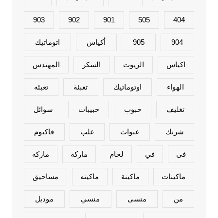
903
902
901
505
404
904
905
أكياس
اتوماتيك
اكياس
الزيوت
السكر
المهندس
الهواء
اوتوماتيك
تعبئة
تعبئه
تغليف
حبوب
حبيبات
سوائل
شرنك
عبوات
علب
فاكيوم
فى
في
لحام
ماركة
ماركه
ماكينات
ماكينة
ماكينه
مساحيق
من
منسى
منسي
موديل