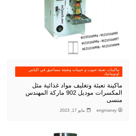
ماكينات تعبئة حبوب و حبيبات وتعبئة مساحيق في اكياس
اوتوماتيك
ماكينة تعبئة وتغليف مواد غذائية مثل
المكسرات موديل 902 ماركة المهندس
منسى
engmansy
مايو 17, 2023