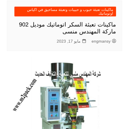
ماكينات تعبئة حبوب و حبيبات وتعبئة مساحيق في اكياس
اوتوماتيك
ماكينات تعبئة السكر اتوماتيك موديل 902
ماركة المهندس منسى
engmansy
مايو 17, 2023