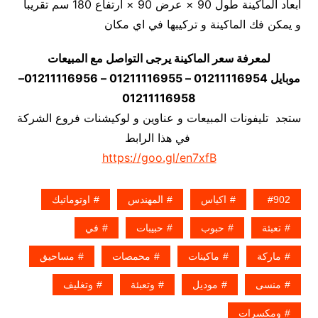
أبعاد الماكينة طول 90 × عرض 90 × ارتفاع 180 سم تقريبا
و يمكن فك الماكينة و تركيبها في اي مكان
لمعرفة سعر الماكينة يرجى التواصل مع المبيعات
موبايل 01211116954 – 01211116955 – 01211116956–
01211116958
ستجد تليفونات المبيعات و عناوين و لوكيشنات فروع الشركة
في هذا الرابط
https://goo.gl/en7xfB
902
اكياس
المهندس
اوتوماتيك
تعبئة
حبوب
حبيبات
في
ماركة
ماكينات
محمصات
مساحيق
منسى
موديل
وتعبئة
وتغليف
ومكسرات