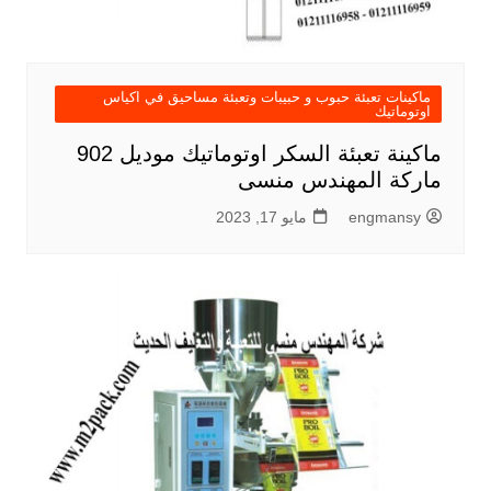
ماكينات تعبئة حبوب و حبيبات وتعبئة مساحيق في اكياس
اوتوماتيك
ماكينة تعبئة السكر اوتوماتيك موديل 902
ماركة المهندس منسى
engmansy
مايو 17, 2023