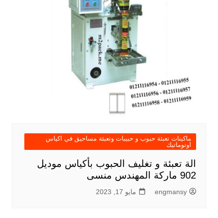
ماكينات تعبئة حبوب و حبيبات وتعبئة مساحيق في اكياس
اوتوماتيك
الة تعبئة و تغليف الحبوب بأكياس موديل
902 ماركة المهندس منسى
engmansy
مايو 17, 2023