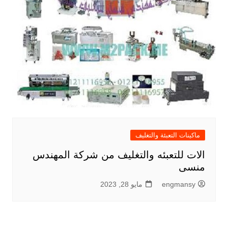
ماكينات التعبئة والتغليف
الات للتعبئه والتغليف من شركة المهندس
منسى
engmansy
مايو 28, 2023