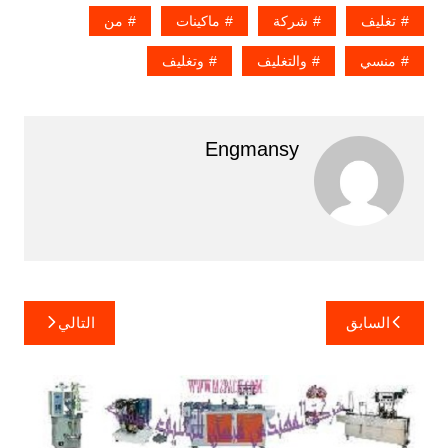
تغليف
شركة
ماكينات
من
منسي
والتغليف
وتغليف
Engmansy
تصفّح
السابق
التالي
المقالات