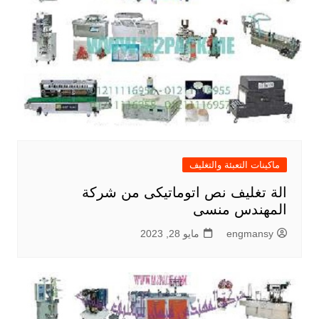
ماكينات التعبئة والتغليف
الة تغليف نص اتوماتيكى من شركة
المهندس منسى
engmansy
مايو 28, 2023