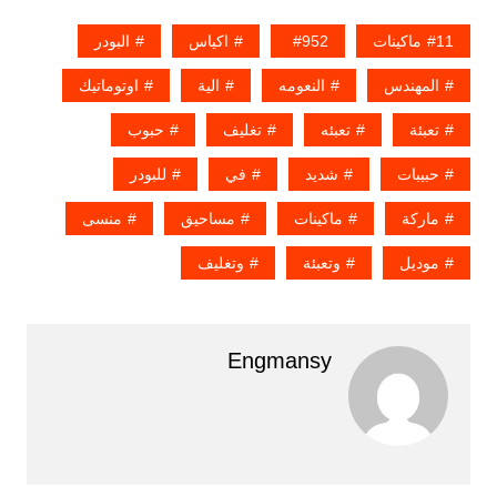
11ماكينات
952
اكياس
البودر
المهندس
النعومه
الية
اوتوماتيك
تعبئة
تعبئه
تغليف
حبوب
حبيبات
شديد
في
للبودر
ماركة
ماكينات
مساحيق
منسى
موديل
وتعبئة
وتغليف
Engmansy