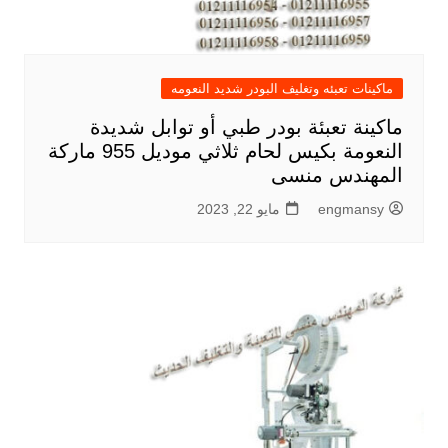
ماكينات تعبئه وتغليف البودر شديد النعومه
ماكينة تعبئة بودر طبي أو توابل شديدة
النعومة بكيس لحام ثلاثي موديل 955 ماركة
المهندس منسى
engmansy
مايو 22, 2023