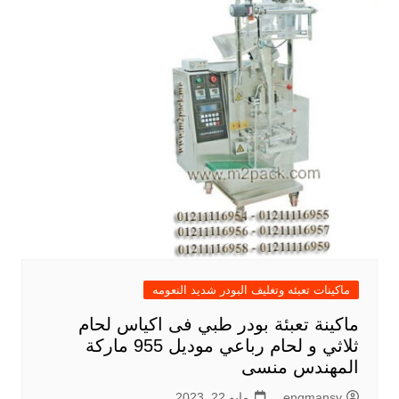
ماكينات تعبئه وتغليف البودر شديد النعومه
ماكينة تعبئة بودر طبي فى اكياس لحام
ثلاثي و لحام رباعي موديل 955 ماركة
المهندس منسى
engmansy
مايو 22, 2023