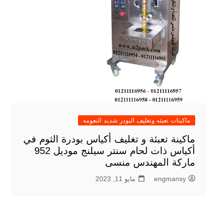
ماكينات تعبئه وتغليف البودر شديد النعومه
ماكينة تعبئة و تغليف أكياس بودرة الثوم في
أكياس ذات لحام سنتر سيلنج موديل 952
ماركة المهندس منسى
engmansy
مايو 11, 2023