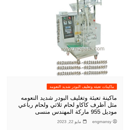
ماكينات تعبئه وتغليف البودر شديد النعومه
ماكينة تعبئة وتغليف البودر شديد النعومه
مثل آظرف كاكاو لحام ثلاثي ولحام رباعي
موديل 955 ماركة المهندس منسى
engmansy
مايو 22, 2023