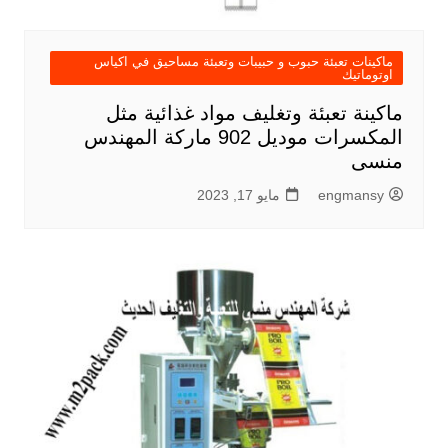
ماكينات تعبئة حبوب و حبيبات وتعبئة مساحيق في اكياس
اوتوماتيك
ماكينة تعبئة وتغليف مواد غذائية مثل
المكسرات موديل 902 ماركة المهندس
منسى
engmansy
مايو 17, 2023