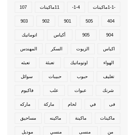
-1-1ماكينات
1-4-
11ماكينات
107
903
902
901
505
404
904
905
أكياس
اتوماتيك
اكياس
الزيوت
السكر
المهندس
الهواء
اوتوماتيك
تعبئة
تعبئه
تغليف
حبوب
حبيبات
سوائل
شرنك
عبوات
علب
فاكيوم
فى
في
لحام
ماركة
ماركه
ماكينات
ماكينة
ماكينه
مساحيق
من
منسى
منسي
موديل