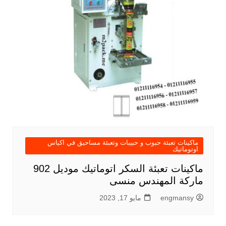
ماكينات تعبئة حبوب و حبيبات وتعبئة مساحيق في اكياس
اوتوماتيك
ماكينات تعبئة السكر اتوماتيك موديل 902
ماركة المهندس منسى
engmansy
مايو 17, 2023