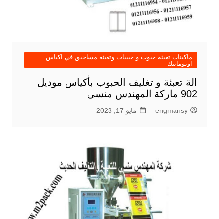
ماكينات تعبئة حبوب و حبيبات وتعبئة مساحيق في اكياس
اوتوماتيك
الة تعبئة و تغليف الحبوب بأكياس موديل
902 ماركة المهندس منسى
engmansy
مايو 17, 2023