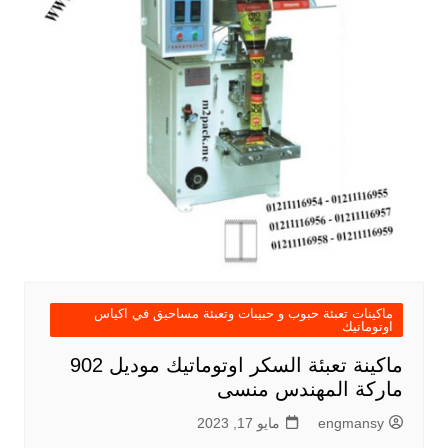
ماكينات تعبئة حبوب و حبيبات وتعبئة مساحيق في اكياس
اوتوماتيك
ماكينة تعبئة السكر اوتوماتيك موديل 902
ماركة المهندس منسى
engmansy
مايو 17, 2023