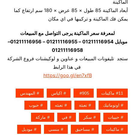
الماكينة
أبعاد الماكينة 85 طول × 85 عرض × 180 سم ارتفاع كما
يمكن فك الماكينة و تركيبها في اي مكان
لمعرفة سعر الماكينة يرجى التواصل مع المبيعات
موبايل 01211116954 – 01211116955 – 01211116956–
01211116958
ستجد تليفونات المبيعات و عناوين و لوكيشنات فروع الشركة
في هذا الرابط
https://goo.gl/en7xfB
11ماكينات
905
اكياس
المهندس
اوتوماتيك
تعبئة
تعبئه
حبوب
حبيبات
سكر
في
ماركة
ماكينات
مساحيق
منسى
موديل