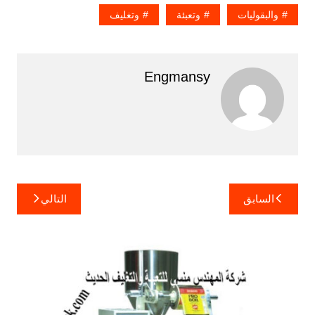
والبقوليات
وتعبئة
وتغليف
Engmansy
تصفّح
السابق
التالي
المقالات