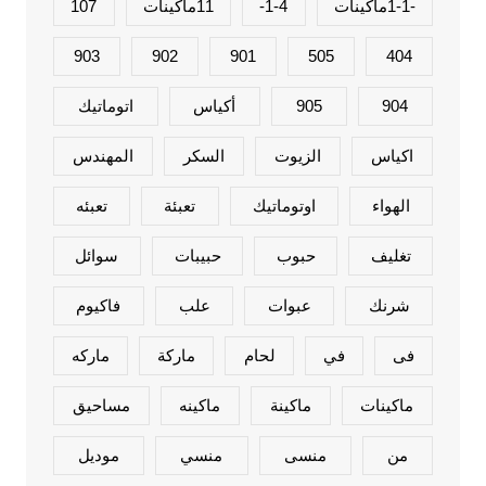
-1-1ماكينات
1-4-
11ماكينات
107
903
902
901
505
404
904
905
أكياس
اتوماتيك
اكياس
الزيوت
السكر
المهندس
الهواء
اوتوماتيك
تعبئة
تعبئه
تغليف
حبوب
حبيبات
سوائل
شرنك
عبوات
علب
فاكيوم
فى
في
لحام
ماركة
ماركه
ماكينات
ماكينة
ماكينه
مساحيق
من
منسى
منسي
موديل