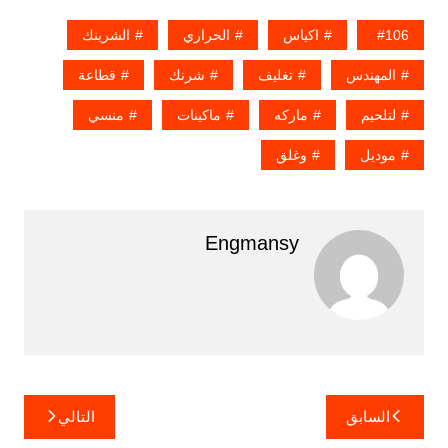
106
اكياس
الحراري
الشرينك
المهندس
تغليف
شرنك
قطاعة
لتلحيم
ماركه
ماكينات
منسي
موديل
وغلق
Engmansy
تصفّح
السابق
التالي
المقالات