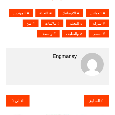
اتوماتيك
الاتوماتيك
التعبئة
المهندس
شركة
للتعبئة
ماكينات
من
منسى
والتغليف
والنصف
Engmansy
تصفّح
السابق
التالي
المقالات