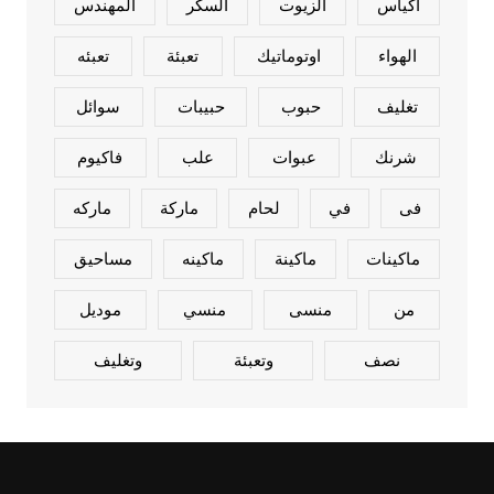
اكياس
الزيوت
السكر
المهندس
الهواء
اوتوماتيك
تعبئة
تعبئه
تغليف
حبوب
حبيبات
سوائل
شرنك
عبوات
علب
فاكيوم
فى
في
لحام
ماركة
ماركه
ماكينات
ماكينة
ماكينه
مساحيق
من
منسى
منسي
موديل
نصف
وتعبئة
وتغليف