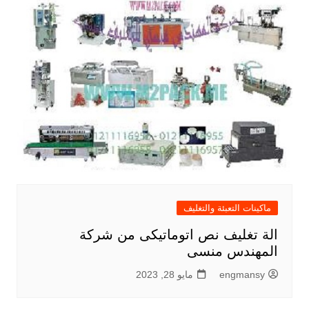
ماكينات التعبئة والتغليف
الة تغليف نص اتوماتيكى من شركة
المهندس منسى
engmansy
مايو 28, 2023