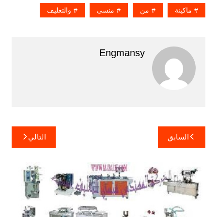
ماكينة
من
منسى
والتغليف
Engmansy
تصفّح
السابق
التالي
المقالات