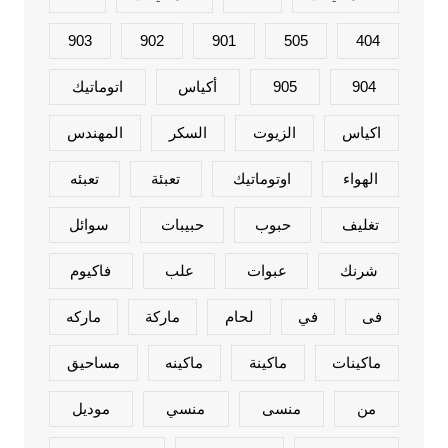
903
902
901
505
404
904
905
أكياس
اتوماتيك
اكياس
الزيوت
السكر
المهندس
الهواء
اوتوماتيك
تعبئة
تعبئه
تغليف
حبوب
حبيبات
سوائل
شرنك
عبوات
علب
فاكيوم
فى
في
لحام
ماركة
ماركه
ماكينات
ماكينة
ماكينه
مساحيق
من
منسى
منسي
موديل