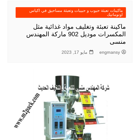
ماكينات تعبئة حبوب و حبيبات وتعبئة مساحيق في اكياس
اوتوماتيك
ماكينة تعبئة وتغليف مواد غذائية مثل
المكسرات موديل 902 ماركة المهندس
منسى
engmansy
مايو 17, 2023