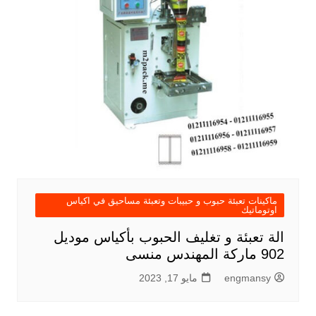
ماكينات تعبئة حبوب و حبيبات وتعبئة مساحيق في اكياس
اوتوماتيك
الة تعبئة و تغليف الحبوب بأكياس موديل
902 ماركة المهندس منسى
engmansy
مايو 17, 2023