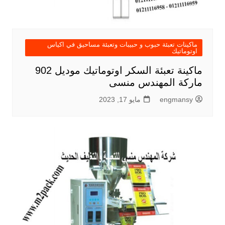
ماكينات تعبئة حبوب و حبيبات وتعبئة مساحيق في اكياس
اوتوماتيك
ماكينة تعبئة السكر اوتوماتيك موديل 902
ماركة المهندس منسى
engmansy
مايو 17, 2023