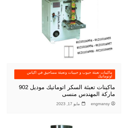
ماكينات تعبئة حبوب و حبيبات وتعبئة مساحيق في اكياس
اوتوماتيك
ماكينات تعبئة السكر اتوماتيك موديل 902
ماركة المهندس منسى
engmansy
مايو 17, 2023