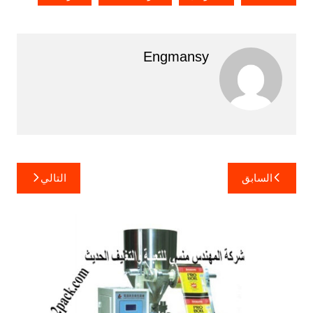
Engmansy
تصفّح
السابق
التالي
المقالات