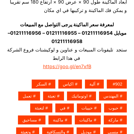
أبعاد الماكينة طول 90 × عرض 90 × ارتفاع 180 سم تقريبا
و يمكن فك الماكينة و تركيبها في اي مكان
لمعرفة سعر الماكينة يرجى التواصل مع المبيعات
موبايل 01211116954 – 01211116955 – 01211116956–
01211116958
ستجد تليفونات المبيعات و عناوين و لوكيشنات فروع الشركة
في هذا الرابط
https://goo.gl/en7xfB
902
آلية
اكياس
السكر
المهندس
اوتوماتيك
تعبئة
تعمل
حبوب
حبيبات
في
لتعبئة
ماركة
ماكينات
ماكينة
مساحيق
منسى
موديل
والنسكافية
وتعبئة