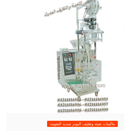
ماكينات تعبئه وتغليف البودر شديد النعومه