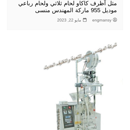
مثل آظرف كاكاو لحام ثلاثي ولحام رباعي
موديل 955 ماركة المهندس منسى
engmansy
مايو 22, 2023