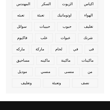
اكياس
الزيوت
السكر
المهندس
الهواء
اوتوماتيك
تعبئة
تعبئه
تغليف
حبوب
حبيبات
سوائل
شرنك
عبوات
علب
فاكيوم
فى
في
لحام
ماركة
ماركه
ماكينات
ماكينة
ماكينه
مساحيق
من
منسى
منسي
موديل
نصف
وتعبئة
وتغليف