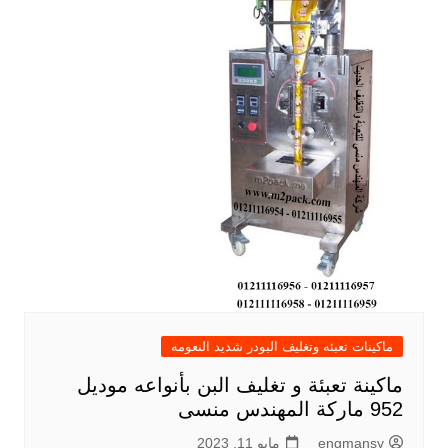
ماكينات تعبئه وتغليف البودر شديد النعومه
ماكينة تعبئة و تغليف البن بأنواعه موديل
952 ماركة المهندس منسى
engmansy
مايو 11, 2023