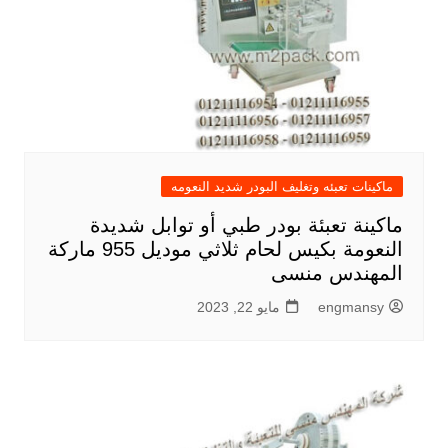
ماكينات تعبئه وتغليف البودر شديد النعومه
ماكينة تعبئة بودر طبي أو توابل شديدة
النعومة بكيس لحام ثلاثي موديل 955 ماركة
المهندس منسى
engmansy
مايو 22, 2023