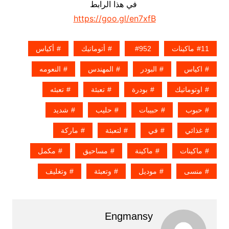
في هذا الرابط
https://goo.gl/en7xfB
11ماكينات
952
أتوماتيك
أكياس
اكياس
البودر
المهندس
النعومه
اوتوماتيك
بودرة
تعبئة
تعبئه
حبوب
حبيبات
حليب
شديد
غذائي
في
لتعبئة
ماركة
ماكينات
ماكينة
مساحيق
مكمل
منسى
موديل
وتعبئة
وتغليف
Engmansy