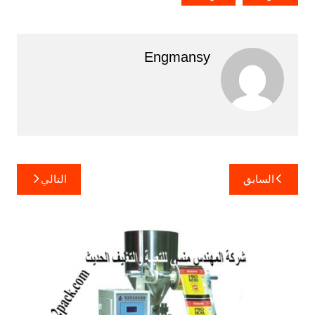
Engmansy
تصفّح
السابق
التالي
المقالات