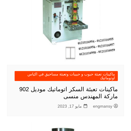
ماكينات تعبئة حبوب و حبيبات وتعبئة مساحيق في اكياس
اوتوماتيك
ماكينات تعبئة السكر اتوماتيك موديل 902
ماركة المهندس منسى
engmansy
مايو 17, 2023