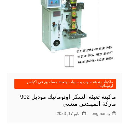
ماكينات تعبئة حبوب و حبيبات وتعبئة مساحيق في اكياس
اوتوماتيك
ماكينة تعبئة السكر اوتوماتيك موديل 902
ماركة المهندس منسى
engmansy
مايو 17, 2023