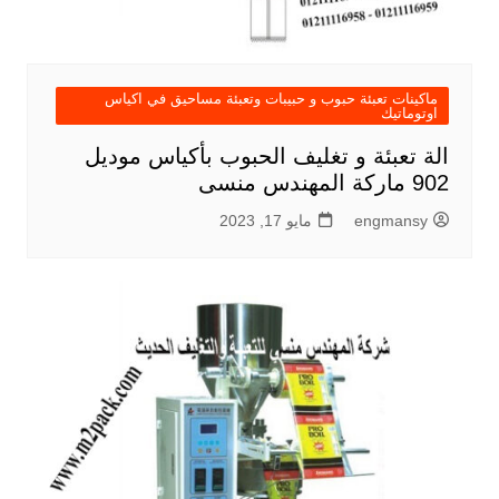
ماكينات تعبئة حبوب و حبيبات وتعبئة مساحيق في اكياس
اوتوماتيك
الة تعبئة و تغليف الحبوب بأكياس موديل
902 ماركة المهندس منسى
engmansy
مايو 17, 2023