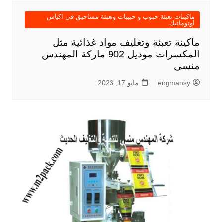
ماكينات تعبئة حبوب و حبيبات وتعبئة مساحيق في اكياس
اوتوماتيك
ماكينة تعبئة وتغليف مواد غذائية مثل
المكسرات موديل 902 ماركة المهندس
منسى
engmansy
مايو 17, 2023