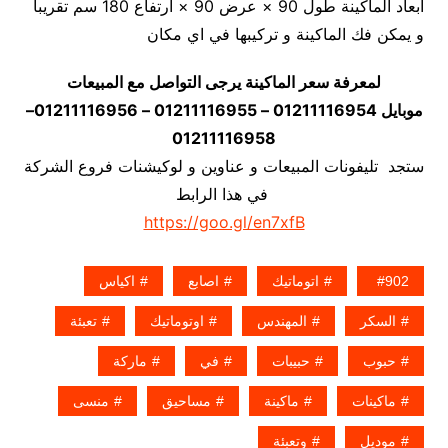
أبعاد الماكينة طول 90 × عرض 90 × ارتفاع 180 سم تقريبا
و يمكن فك الماكينة و تركيبها في اي مكان
لمعرفة سعر الماكينة يرجى التواصل مع المبيعات
موبايل 01211116954 – 01211116955 – 01211116956–
01211116958
ستجد تليفونات المبيعات و عناوين و لوكيشنات فروع الشركة
في هذا الرابط
https://goo.gl/en7xfB
902
اتوماتيك
اصابع
اكياس
السكر
المهندس
اوتوماتيك
تعبئة
حبوب
حبيبات
في
ماركة
ماكينات
ماكينة
مساحيق
منسى
موديل
وتعبئة