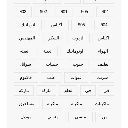
903
902
901
505
404
904
905
أكياس
اتوماتيك
اكياس
الزيوت
السكر
المهندس
الهواء
اوتوماتيك
تعبئة
تعبئه
تغليف
حبوب
حبيبات
سوائل
شرنك
عبوات
علب
فاكيوم
فى
في
لحام
ماركة
ماركه
ماكينات
ماكينة
ماكينه
مساحيق
من
منسى
منسي
موديل