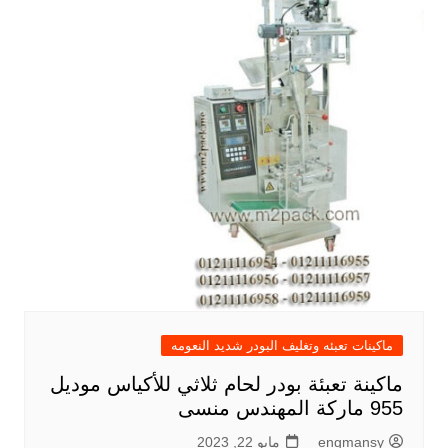
ماكينات تعبئه وتغليف البودر شديد النعومه
ماكينة تعبئة بودر لحام ثلاثي للأكياس موديل
955 ماركة المهندس منسى
engmansy
مايو 22, 2023