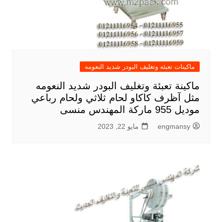
ماكينات تعبئه وتغليف البودر شديد النعومه
ماكينة تعبئة وتغليف البودر شديد النعومه
مثل آظرف كاكاو لحام ثلاثي ولحام رباعي
موديل 955 ماركة المهندس منسى
engmansy
مايو 22, 2023