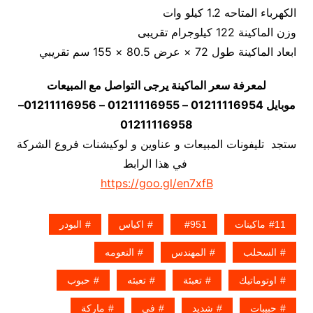
الكهرباء المتاحه 1.2 كيلو وات
وزن الماكينة 122 كيلوجرام تقريبى
ابعاد الماكينة طول 72 × عرض 80.5 × 155 سم تقريبي
لمعرفة سعر الماكينة يرجى التواصل مع المبيعات
موبايل 01211116954 – 01211116955 – 01211116956–
01211116958
ستجد تليفونات المبيعات و عناوين و لوكيشنات فروع الشركة
في هذا الرابط
https://goo.gl/en7xfB
11ماكينات
951
اكياس
البودر
السحلب
المهندس
النعومه
اوتوماتيك
تعبئة
تعبئه
حبوب
حبيبات
شديد
في
ماركة