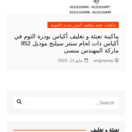
ماكينات تعبئه وتغليف البودر شديد النعومه
ماكينة تعبئة و تغليف أكياس بودرة الثوم في
أكياس ذات لحام سنتر سيلنج موديل 952
ماركة المهندس منسى
engmansy
مايو 11, 2023
تعبئة و تغليف