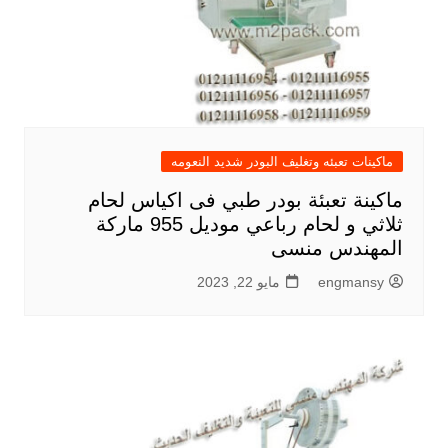
ماكينات تعبئه وتغليف البودر شديد النعومه
ماكينة تعبئة بودر طبي فى اكياس لحام
ثلاثي و لحام رباعي موديل 955 ماركة
المهندس منسى
engmansy
مايو 22, 2023