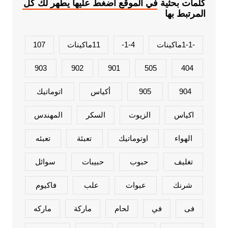
كلمات بحثية في الموقع اضغط عليها يطهر لك كل
المرتبط بها
-1-1ماكينات
1-4-
11ماكينات
107
903
902
901
505
404
904
905
أكياس
اتوماتيك
اكياس
الزيوت
السكر
المهندس
الهواء
اوتوماتيك
تعبئة
تعبئه
تغليف
حبوب
حبيبات
سوائل
شرنك
عبوات
علب
فاكيوم
فى
في
لحام
ماركة
ماركه