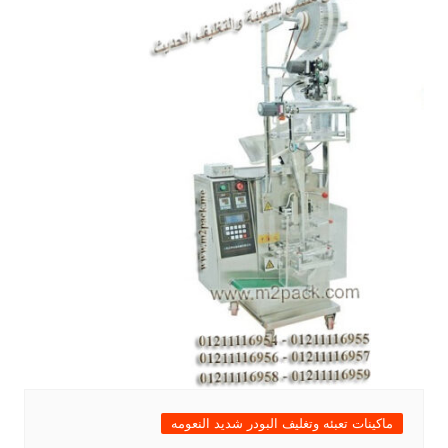
ماكينات تعبئه وتغليف البودر شديد النعومه