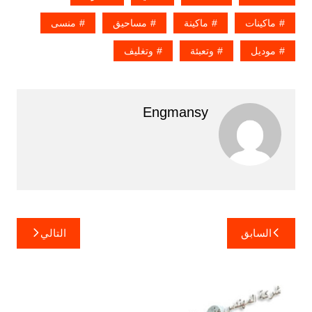
ماكينات
ماكينة
مساحيق
منسى
موديل
وتعبئة
وتغليف
Engmansy
تصفّح
السابق
التالي
المقالات