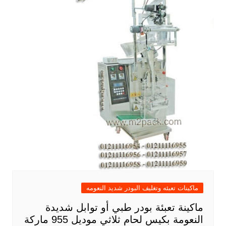
ماكينات تعبئه وتغليف البودر شديد النعومه
ماكينة تعبئة بودر طبي أو توابل شديدة
النعومة بكيس لحام ثلاثي موديل 955 ماركة