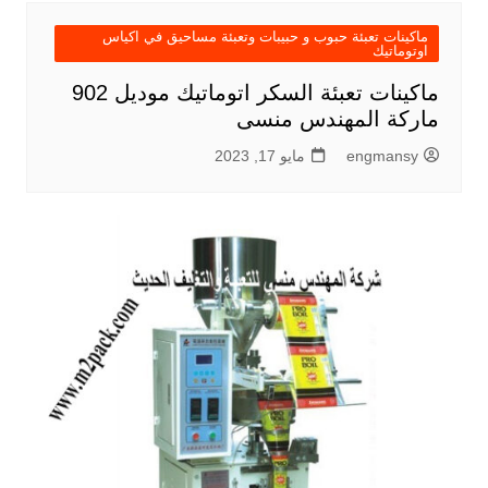
ماكينات تعبئة حبوب و حبيبات وتعبئة مساحيق في اكياس
اوتوماتيك
ماكينات تعبئة السكر اتوماتيك موديل 902
ماركة المهندس منسى
engmansy
مايو 17, 2023