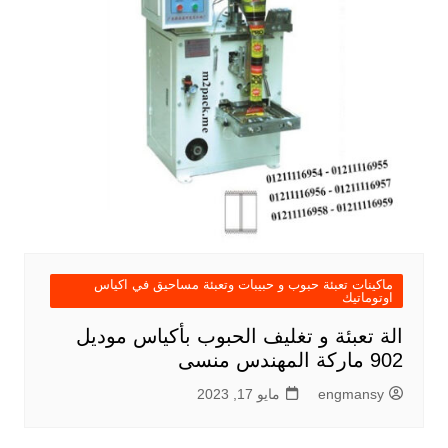
ماكينات تعبئة حبوب و حبيبات وتعبئة مساحيق في اكياس
اوتوماتيك
الة تعبئة و تغليف الحبوب بأكياس موديل
902 ماركة المهندس منسى
engmansy
مايو 17, 2023