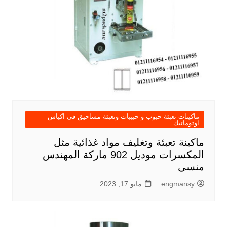
ماكينات تعبئة حبوب و حبيبات وتعبئة مساحيق في اكياس
اوتوماتيك
ماكينة تعبئة وتغليف مواد غذائية مثل
المكسرات موديل 902 ماركة المهندس
منسى
engmansy
مايو 17, 2023