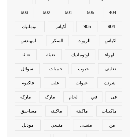
903
902
901
505
404
904
905
أكياس
اتوماتيك
اكياس
الزيوت
السكر
المهندس
الهواء
اوتوماتيك
تعبئة
تعبئه
تغليف
حبوب
حبيبات
سوائل
شرنك
عبوات
علب
فاكيوم
فى
في
لحام
ماركة
ماركه
ماكينات
ماكينة
ماكينه
مساحيق
من
منسى
منسي
موديل