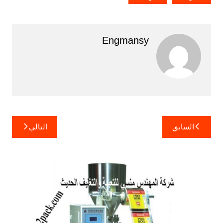
Engmansy
تصفّح
السابق
التالي
المقالات