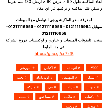
أبعاد الماكينة طول 90 × عرض 90 × ارتفاع 180 سم تقريبا
و يمكن فك الماكينة و تركيبها في اي مكان
لمعرفة سعر الماكينة يرجى التواصل مع المبيعات
موبايل 01211116954 – 01211116955 – 01211116956–
01211116958
ستجد تليفونات المبيعات و عناوين و لوكيشنات فروع الشركة
في هذا الرابط
https://goo.gl/en7xfB
902
اتوماتيك
اكياس
البورشن
السكر
المهندس
اوتوماتيك
تعبئة
حبوب
حبيبات
في
ماركة
ماكينات
ماكينة
مساحيق
منسى
موديل
وتعبئة