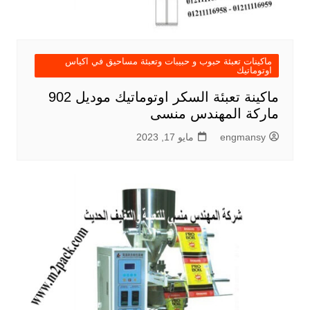
ماكينات تعبئة حبوب و حبيبات وتعبئة مساحيق في اكياس
اوتوماتيك
ماكينة تعبئة السكر اوتوماتيك موديل 902
ماركة المهندس منسى
engmansy
مايو 17, 2023