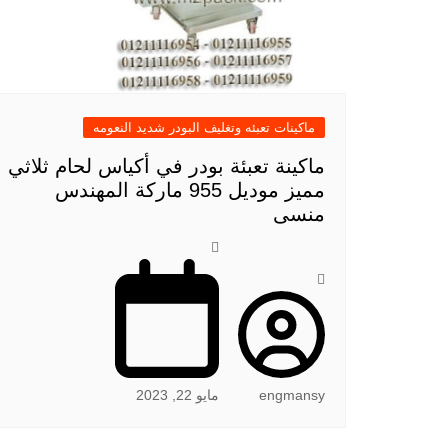
ماكينات تعبئه وتغليف البودر شديد النعومه
ماكينة تعبئة بودر في أكياس لحام ثلاثي
مميز موديل 955 ماركة المهندس
منسى
engmansy
مايو 22, 2023