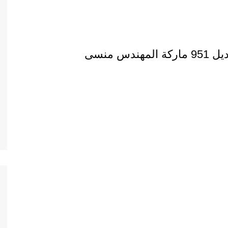
س منسى