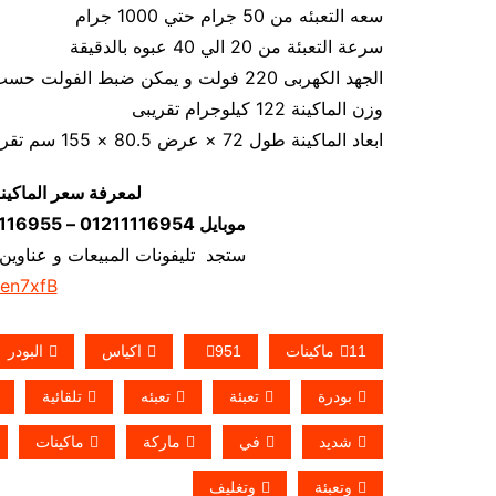
سعه التعبئه من 50 جرام حتي 1000 جرام
سرعة التعبئة من 20 الي 40 عبوه بالدقيقة
الجهد الكهربى 220 فولت و يمكن ضبط الفولت حسب الكهرباء المتاحه 1.2 كيلو وات
وزن الماكينة 122 كيلوجرام تقريبى
ابعاد الماكينة طول 72 × عرض 80.5 × 155 سم تقريبي
لمعرفة سعر الماكين
موبايل 01211116954 – 01211116955 – 01211116956–01211116958
ستجد تليفونات المبيعات و عناوين
/en7xfB
11ماكينات
951
اكياس
البودر
بودرة
تعبئة
تعبئه
تلقائية
شديد
في
ماركة
ماكينات
وتعبئة
وتغليف