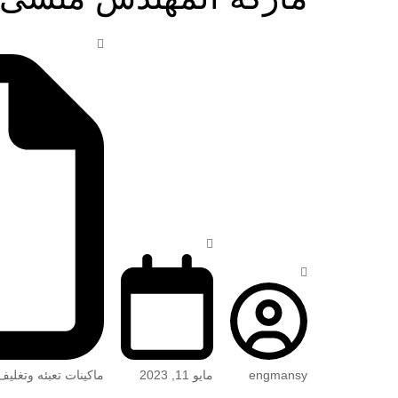
engmansy
مايو 11, 2023
ماكينات تعبئه وتغليف