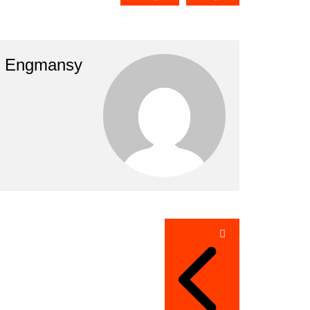
Engmansy
تصفّح
المقالات