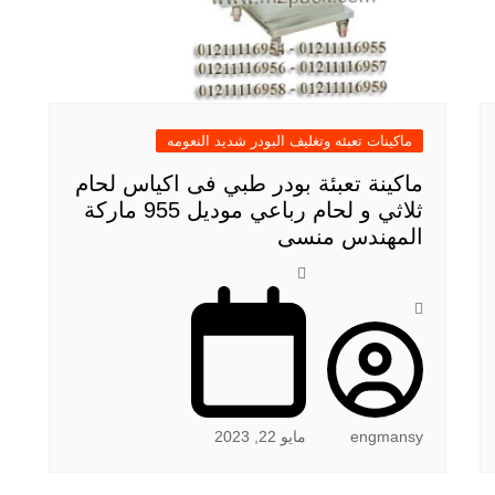
ماكينات تعبئه وتغليف البودر شديد النعومه
ماكينة تعبئة بودر طبي فى اكياس لحام
ثلاثي و لحام رباعي موديل 955 ماركة
المهندس منسى
engmansy
مايو 22, 2023