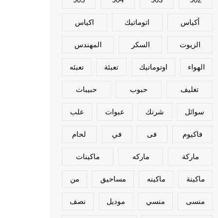
أكياس
اتوماتيك
اكياس
الزيوت
السكر
المهندس
الهواء
اوتوماتيك
تعبئة
تعبئه
تغليف
حبوب
حبيبات
سوائل
شرنك
عبوات
علب
فاكيوم
فى
في
لحام
ماركة
ماركه
ماكينات
ماكينة
ماكينه
مساحيق
من
منسى
منسي
موديل
نصف