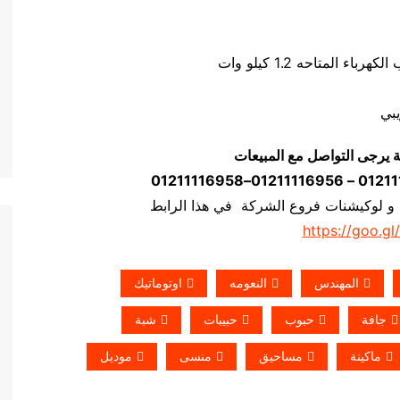
ة يرجى التواصل مع المبيعات
 و لوكيشنات فروع الشركة في هذا الرابط
https://goo.gl
المهندس
النعومه
اوتوماتيك
جافة
حبوب
حبيبات
شبة
ماكينة
مساحيق
منسى
موديل