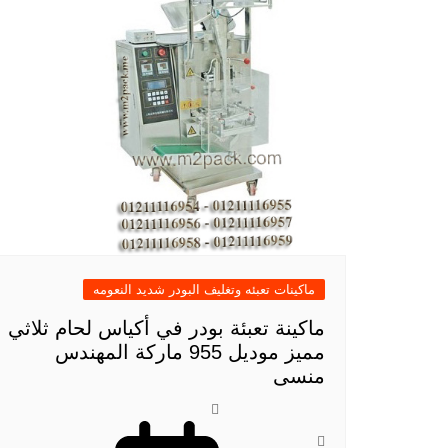
ماكينات تعبئه وتغليف البودر شديد النعومه
ماكينة تعبئة بودر في أكياس لحام ثلاثي
مميز موديل 955 ماركة المهندس
منسى