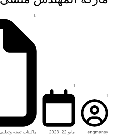
engmansy
مايو 22, 2023
ماكينات تعبئه وتغليف