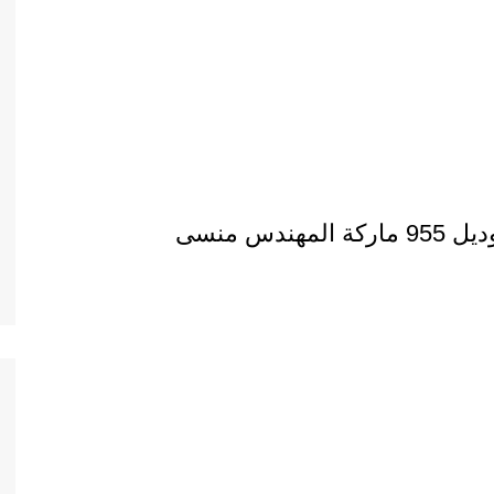
دس منسى