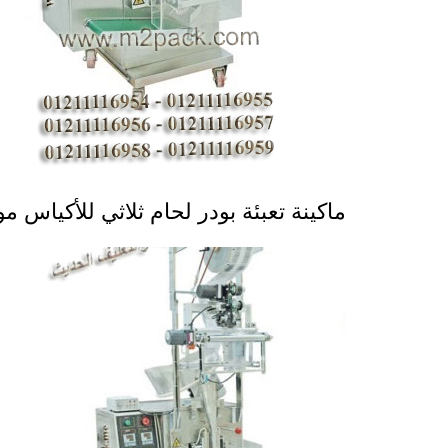
ماكينة تعبئة بودر لحام ثلاثي للأكياس موديل 955 ماركة المهن