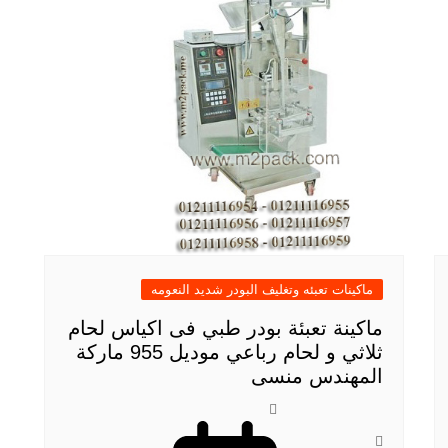
ماكينات تعبئه وتغليف البودر شديد النعومه
ماكينة تعبئة بودر طبي فى اكياس لحام
ثلاثي و لحام رباعي موديل 955 ماركة
المهندس منسى