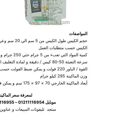
المواصفات
الكيس حسب متطلبات العمل
كمية المواد التي تعبء من 5 جرام حتي 250 جرام و يمكن تعديله حتي 500 جرام ‏
سرعة التعبئة ‏80-50 كيس / دقيقة و لمادة التغليف اعتبار في السرعه ‏ ‏
القوة / الباور ‏220 فولت و يمكن ضبط الفولت حسب الكهرباء المتاحه 1.2 كيلو وات ‏
وزن الماكينة ‏295 كيلو جرام ‏ ‏ ‏
أبعاد الماكينة الخارجي ‏70 × 97 × 175 سم و يمكن فك الماكينة و تركيبها في اي مكان ‏ ‏ ‏
لمعرفة سعر الماكين
موبايل 01211116954 – 01211116955 – 01211116956–01211116958
ستجد تليفونات المبيعات و عناوين