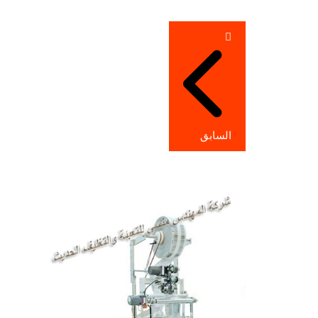
تصفّح
المقالات
السابق