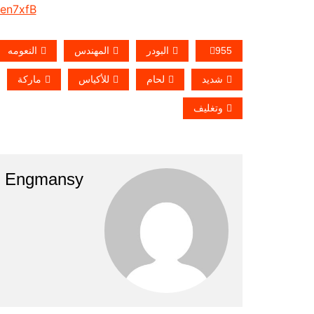
/en7xfB
955
البودر
المهندس
النعومه
شديد
لحام
للأكياس
ماركة
وتغليف
Engmansy