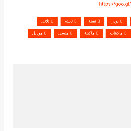
https://goo.gl
بودر
تعبئة
تعبئه
ثلاثي
ماكينات
ماكينة
منسى
موديل