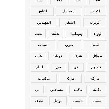
أكياس
اتوماتيك
اكياس
الزيوت
السكر
المهندس
الهواء
اوتوماتيك
تعبئة
تعبئه
تغليف
حبوب
حبيبات
سوائل
شرنك
عبوات
علب
فاكيوم
فى
في
لحام
ماركة
ماركه
ماكينات
ماكينة
ماكينه
مساحيق
من
منسى
منسي
موديل
نصف