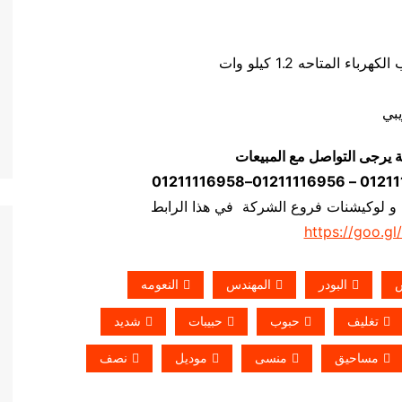
ة يرجى التواصل مع المبيعات
 و لوكيشنات فروع الشركة في هذا الرابط
https://goo.gl
س
البودر
المهندس
النعومه
تغليف
حبوب
حبيبات
شديد
مساحيق
منسى
موديل
نصف