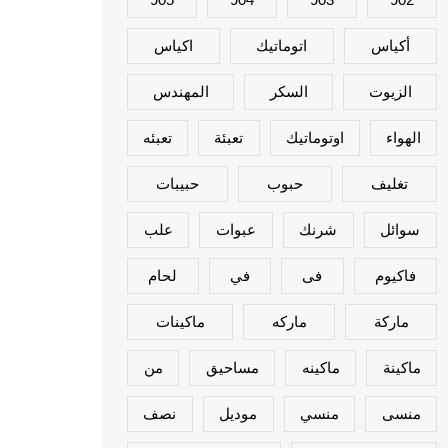
أكياس
اتوماتيك
اكياس
الزيوت
السكر
المهندس
الهواء
اوتوماتيك
تعبئة
تعبئه
تغليف
حبوب
حبيبات
سوائل
شرنك
عبوات
علب
فاكيوم
فى
في
لحام
ماركة
ماركه
ماكينات
ماكينة
ماكينه
مساحيق
من
منسى
منسي
موديل
نصف