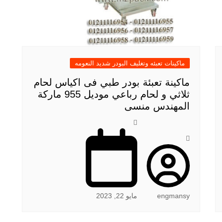
ماكينات تعبئه وتغليف البودر شديد النعومه
ماكينة تعبئة بودر طبي فى اكياس لحام
ثلاثي و لحام رباعي موديل 955 ماركة
المهندس منسى
engmansy
مايو 22, 2023