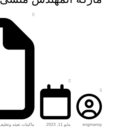
engmansy
مايو 11, 2023
ماكينات تعبئه وتغليف