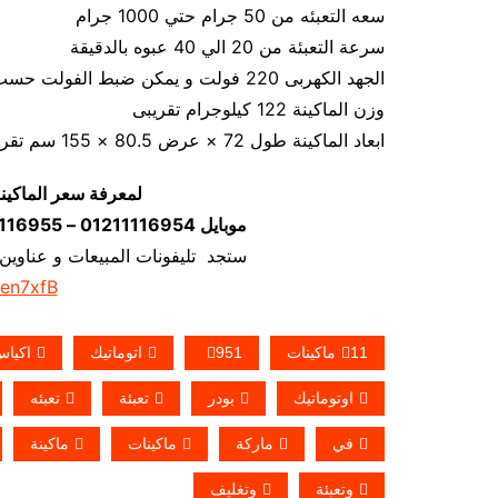
سعه التعبئه من 50 جرام حتي 1000 جرام
سرعة التعبئة من 20 الي 40 عبوه بالدقيقة
الجهد الكهربى 220 فولت و يمكن ضبط الفولت حسب الكهرباء المتاحه 1.2 كيلو وات
وزن الماكينة 122 كيلوجرام تقريبى
ابعاد الماكينة طول 72 × عرض 80.5 × 155 سم تقريبي
لمعرفة سعر الماكين
موبايل 01211116954 – 01211116955 – 01211116956–01211116958
ستجد تليفونات المبيعات و عناوين
/en7xfB
11ماكينات
951
اتوماتيك
اكيا
اوتوماتيك
بودر
تعبئة
تعبئه
في
ماركة
ماكينات
ماكينة
وتعبئة
وتغليف