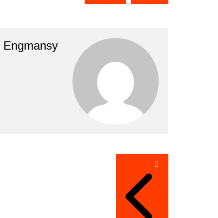
Engmansy
تصفّح
المقالات