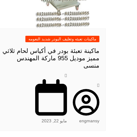
ماكينات تعبئه وتغليف البودر شديد النعومه
ماكينة تعبئة بودر في أكياس لحام ثلاثي
مميز موديل 955 ماركة المهندس
منسى
engmansy
مايو 22, 2023