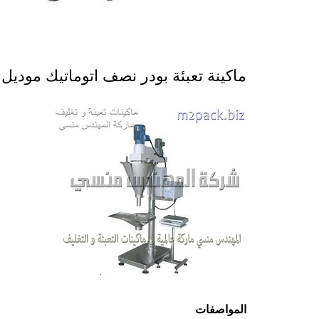
ماكينة تعبئة بودر نصف اتوماتيك موديل 951 ماركة المهندس منسى
المواصفات