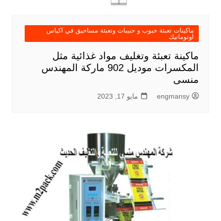
ماكينات تعبئة حبوب و حبيبات وتعبئة مساحيق في اكياس
اوتوماتيك
ماكينة تعبئة وتغليف مواد غذائية مثل
المكسرات موديل 902 ماركة المهندس
منسى
engmansy
مايو 17, 2023