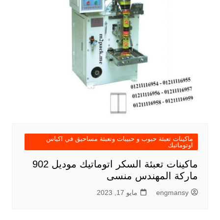
ماكينات تعبئة حبوب و حبيبات وتعبئة مساحيق في اكياس
اوتوماتيك
ماكينات تعبئة السكر اتوماتيك موديل 902
ماركة المهندس منسى
engmansy
مايو 17, 2023