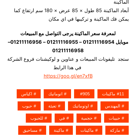
الماكينة
أبعاد الماكينة 85 طول × 85 عرض × 180 سم ارتفاع كما
يمكن فك الماكينة و تركيبها في اي مكان
لمعرفة سعر الماكينة يرجى التواصل مع المبيعات
موبايل 01211116954 – 01211116955 – 01211116956–
01211116958
ستجد تليفونات المبيعات و عناوين و لوكيشنات فروع الشركة
في هذا الرابط
https://goo.gl/en7xfB
11ماكينات
905
اتوماتيك
اكياس
المهندس
اوتوماتيك
تعبئة
حبوب
حبيبات
حجمية
في
للحبوب
ماركة
ماكينات
ماكينة
مساحيق