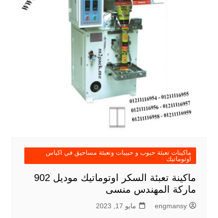
ماكينات تعبئة حبوب و حبيبات وتعبئة مساحيق في اكياس
اوتوماتيك
ماكينة تعبئة السكر اوتوماتيك موديل 902
ماركة المهندس منسى
engmansy
مايو 17, 2023