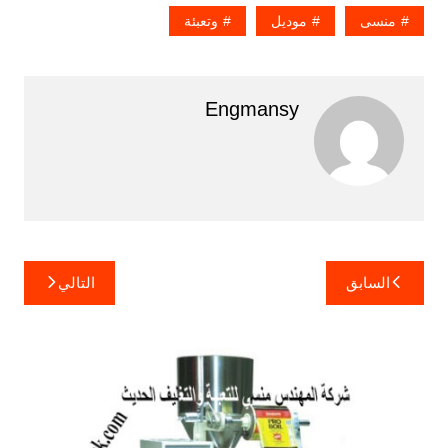
منسى
موديل
وتعبئة
Engmansy
تصفّح
السابق
التالي
المقالات