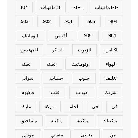
-1-1ماكينات
1-4-
11ماكينات
107
903
902
901
505
404
904
905
أكياس
اتوماتيك
اكياس
الزيوت
السكر
المهندس
الهواء
اوتوماتيك
تعبئة
تعبئه
تغليف
حبوب
حبيبات
سوائل
شرنك
عبوات
علب
فاكيوم
فى
في
لحام
ماركة
ماركه
ماكينات
ماكينة
ماكينه
مساحيق
من
منسى
منسي
موديل