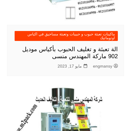
ماكينات تعبئة حبوب و حبيبات وتعبئة مساحيق في اكياس
اوتوماتيك
الة تعبئة و تغليف الحبوب بأكياس موديل
902 ماركة المهندس منسى
engmansy
مايو 17, 2023