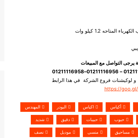
ة يرجى التواصل مع المبيعات
 و لوكيشنات فروع الشركة في هذا الرابط
https://goo.gl
أكياس
اكياس
البودر
المهندس
حبوب
حبيبات
دقيق
شديد
مساحيق
منسى
موديل
نصف