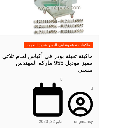
ماكينات تعبئه وتغليف البودر شديد النعومه
ماكينة تعبئة بودر في أكياس لحام ثلاثي
مميز موديل 955 ماركة المهندس
منسى
engmansy
مايو 22, 2023