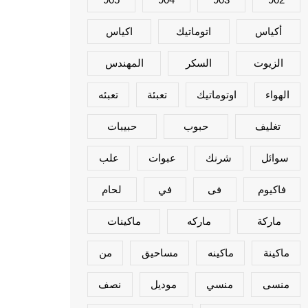
أكياس
اتوماتيك
اكياس
الزيوت
السكر
المهندس
الهواء
اوتوماتيك
تعبئة
تعبئه
تغليف
حبوب
حبيبات
سوائل
شرنك
عبوات
علب
فاكيوم
فى
في
لحام
ماركة
ماركه
ماكينات
ماكينة
ماكينه
مساحيق
من
منسى
منسي
موديل
نصف