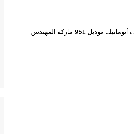
ماكينة تعبئة دقيق أبيض في أكياس نصف أتوماتيك موديل 951 ماركة المهندس