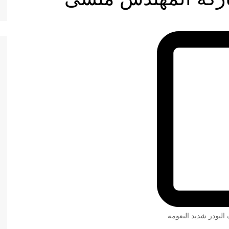
 البودر شديد النعومه