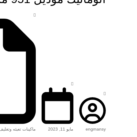
engmansy
مايو 11, 2023
ماكينات تعبئه وتغليف