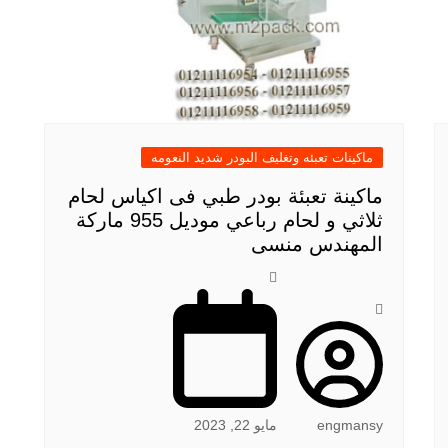
ماكينات تعبئه وتغليف البودر شديد النعومه
ماكينة تعبئة بودر طبي فى اكياس لحام
ثلاثي و لحام رباعي موديل 955 ماركة
المهندس منسى
engmansy
مايو 22, 2023