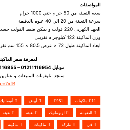
المواصفات
سعه التعبئه من 50 جرام حتي 1000 جرام
سرعة التعبئة من 20 الي 40 عبوه بالدقيقة
الجهد الكهربى 220 فولت و يمكن ضبط الفولت حسب الكهرباء المتاحه 1.2 كيلو وات
وزن الماكينة 122 كيلوجرام تقريبى
ابعاد الماكينة طول 72 × عرض 80.5 × 155 سم تقريبي
لمعرفة سعر الماكين
موبايل 01211116954 – 01211116955 – 01211116956–01211116958
ستجد تليفونات المبيعات و عناوين
/en7xfB
11ماكينات
951
أبيض
أتوماتيك
النعومه
اوتوماتيك
تعبئة
تعبئه
في
ماركة
ماكينات
ماكينة