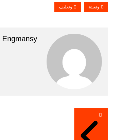
وتعبئة
وتغليف
Engmansy
تصفّح
المقالات