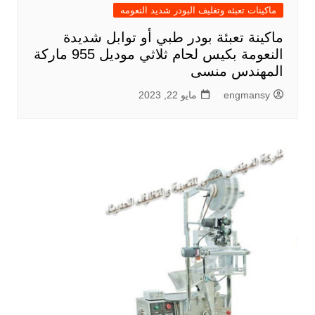
ماكينات تعبئه وتغليف البودر شديد النعومه
ماكينة تعبئة بودر طبي أو توابل شديدة
النعومة بكيس لحام ثلاثي موديل 955 ماركة
المهندس منسى
engmansy
مايو 22, 2023