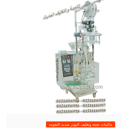
ماكينات تعبئه وتغليف البودر شديد النعومه