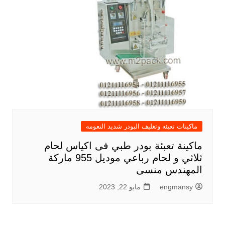
ماكينات تعبئه وتغليف البودر شديد النعومه
ماكينة تعبئة بودر طبي فى اكياس لحام
ثلاثي و لحام رباعي موديل 955 ماركة
المهندس منسى
engmansy
مايو 22, 2023