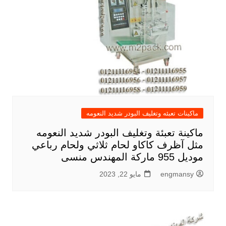
ماكينات تعبئه وتغليف البودر شديد النعومه
ماكينة تعبئة وتغليف البودر شديد النعومه
مثل آظرف كاكاو لحام ثلاثي ولحام رباعي
موديل 955 ماركة المهندس منسى
engmansy
مايو 22, 2023