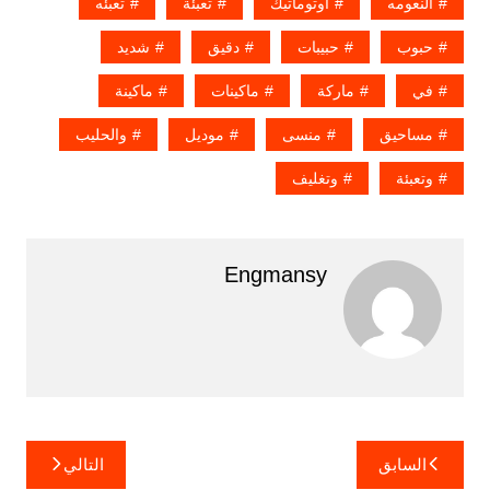
النعومه
اوتوماتيك
تعبئة
تعبئه
حبوب
حبيبات
دقيق
شديد
في
ماركة
ماكينات
ماكينة
مساحيق
منسى
موديل
والحليب
وتعبئة
وتغليف
Engmansy
تصفّح
السابق
التالي