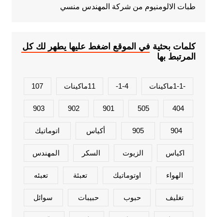
طبات الالومنيوم من شركة المهندس منسي
كلمات بحثية في الموقع اضغط عليها يطهر لك كل
المرتبط بها
-1-1ماكينات
1-4-
11ماكينات
107
903
902
901
505
404
904
905
أكياس
اتوماتيك
اكياس
الزيوت
السكر
المهندس
الهواء
اوتوماتيك
تعبئة
تعبئه
تغليف
حبوب
حبيبات
سوائل