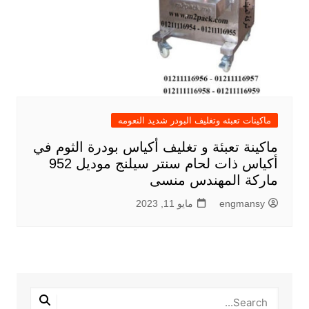
ماكينات تعبئه وتغليف البودر شديد النعومه
ماكينة تعبئة و تغليف أكياس بودرة الثوم في
أكياس ذات لحام سنتر سيلنج موديل 952
ماركة المهندس منسى
engmansy
مايو 11, 2023