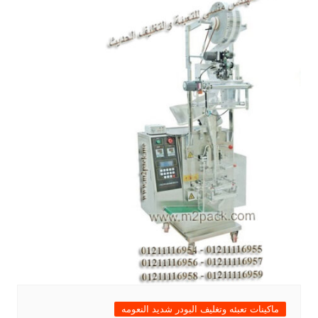
ماكينات تعبئه وتغليف البودر شديد النعومه