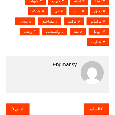
تعبئة
تعبئه
حبوب
حبيبات
دقيق
شديد
في
ماركة
ماكينات
ماكينة
مساحيق
منسى
موديل
نشا
والسحلب
وتعبئة
وتغليف
Engmansy
تصفّح
السابق
التالي