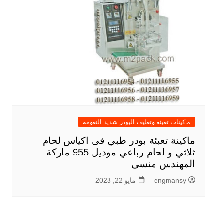
ماكينات تعبئه وتغليف البودر شديد النعومه
ماكينة تعبئة بودر طبي فى اكياس لحام
ثلاثي و لحام رباعي موديل 955 ماركة
المهندس منسى
engmansy
مايو 22, 2023