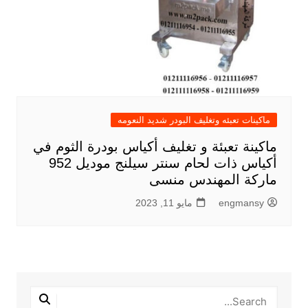
ماكينات تعبئه وتغليف البودر شديد النعومه
ماكينة تعبئة و تغليف أكياس بودرة الثوم في
أكياس ذات لحام سنتر سيلنج موديل 952
ماركة المهندس منسى
engmansy
مايو 11, 2023