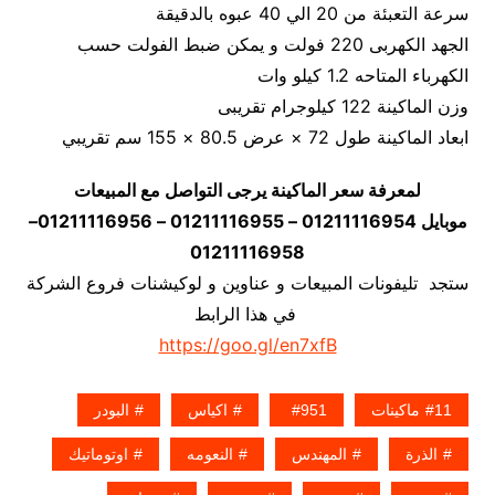
سرعة التعبئة من 20 الي 40 عبوه بالدقيقة
الجهد الكهربى 220 فولت و يمكن ضبط الفولت حسب
الكهرباء المتاحه 1.2 كيلو وات
وزن الماكينة 122 كيلوجرام تقريبى
ابعاد الماكينة طول 72 × عرض 80.5 × 155 سم تقريبي
لمعرفة سعر الماكينة يرجى التواصل مع المبيعات
موبايل 01211116954 – 01211116955 – 01211116956–
01211116958
ستجد تليفونات المبيعات و عناوين و لوكيشنات فروع الشركة
في هذا الرابط
https://goo.gl/en7xfB
11ماكينات
951
اكياس
البودر
الذرة
المهندس
النعومه
اوتوماتيك