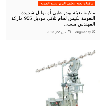
ماكينات تعبئه وتغليف البودر شديد النعومه
ماكينة تعبئة بودر طبي أو توابل شديدة
النعومة بكيس لحام ثلاثي موديل 955 ماركة
المهندس منسى
engmansy
مايو 22, 2023