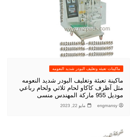
ماكينات تعبئه وتغليف البودر شديد النعومه
ماكينة تعبئة وتغليف البودر شديد النعومه
مثل آظرف كاكاو لحام ثلاثي ولحام رباعي
موديل 955 ماركة المهندس منسى
engmansy
مايو 22, 2023