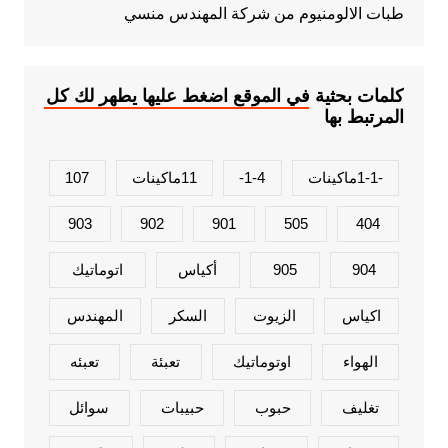
طبات الالومنيوم من شركة المهندس منسي
كلمات بحثية في الموقع اضغط عليها يطهر لك كل
المرتبط بها
-1-1ماكينات
1-4-
11ماكينات
107
903
902
901
505
404
904
905
أكياس
اتوماتيك
اكياس
الزيوت
السكر
المهندس
الهواء
اوتوماتيك
تعبئة
تعبئه
تغليف
حبوب
حبيبات
سوائل