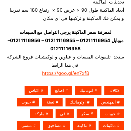
تحديثات الماكينة
أبعاد الماكينة طول 90 × عرض 90 × ارتفاع 180 سم تقريبا
و يمكن فك الماكينة و تركيبها في اي مكان
لمعرفة سعر الماكينة يرجى التواصل مع المبيعات
موبايل 01211116954 – 01211116955 – 01211116956–
01211116958
ستجد تليفونات المبيعات و عناوين و لوكيشنات فروع الشركة
في هذا الرابط
https://goo.gl/en7xfB
902
اتوماتيك
اصابع
اكياس
المهندس
اوتوماتيك
تعبئة
حبوب
حبيبات
سكر
في
ماركة
ماكينات
ماكينة
مساحيق
منسى