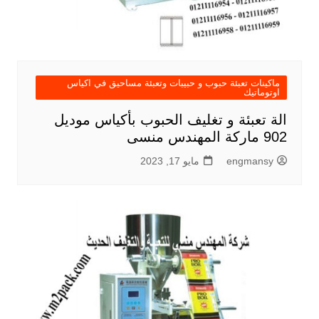
ماكينات تعبئة حبوب و حبيبات وتعبئة مساحيق في اكياس
اوتوماتيك
الة تعبئة و تغليف الحبوب بأكياس موديل
902 ماركة المهندس منسى
engmansy
مايو 17, 2023