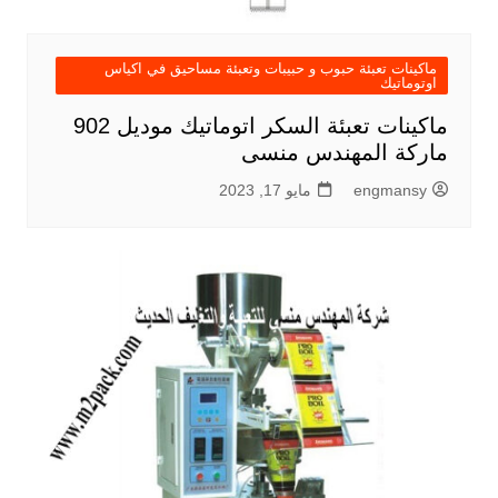
ماكينات تعبئة حبوب و حبيبات وتعبئة مساحيق في اكياس
اوتوماتيك
ماكينات تعبئة السكر اتوماتيك موديل 902
ماركة المهندس منسى
engmansy
مايو 17, 2023