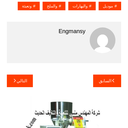
موديل
والبهارات
والملح
وتعبئة
Engmansy
تصفّح
السابق
التالي
المقالات