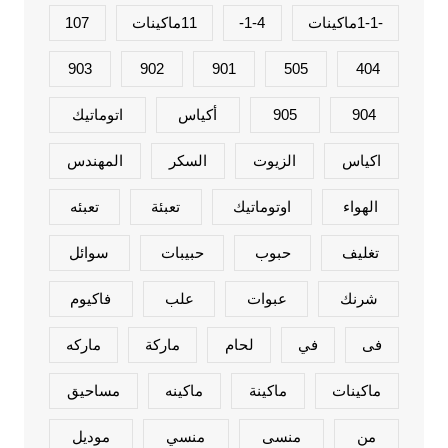
-1-1ماكينات
1-4-
11ماكينات
107
903
902
901
505
404
904
905
أكياس
اتوماتيك
اكياس
الزيوت
السكر
المهندس
الهواء
اوتوماتيك
تعبئة
تعبئه
تغليف
حبوب
حبيبات
سوائل
شرنك
عبوات
علب
فاكيوم
فى
في
لحام
ماركة
ماركه
ماكينات
ماكينة
ماكينه
مساحيق
من
منسى
منسي
موديل