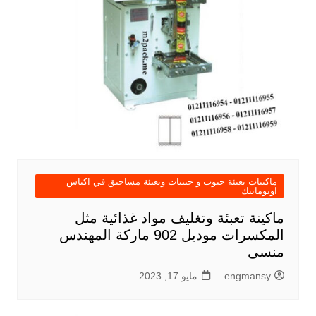
ماكينات تعبئة حبوب و حبيبات وتعبئة مساحيق في اكياس
اوتوماتيك
ماكينة تعبئة وتغليف مواد غذائية مثل
المكسرات موديل 902 ماركة المهندس
منسى
engmansy
مايو 17, 2023