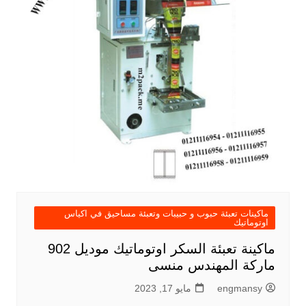
ماكينات تعبئة حبوب و حبيبات وتعبئة مساحيق في اكياس
اوتوماتيك
ماكينة تعبئة السكر اوتوماتيك موديل 902
ماركة المهندس منسى
engmansy
مايو 17, 2023