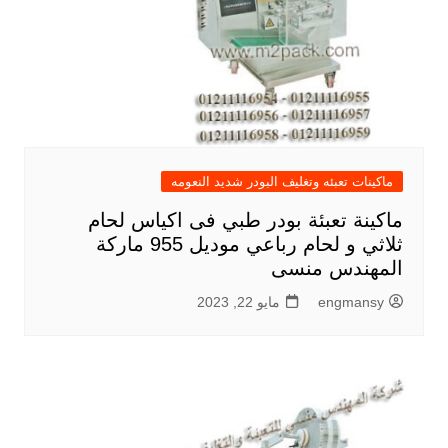
ماكينات تعبئه وتغليف البودر شديد النعومه
ماكينة تعبئة بودر طبي فى اكياس لحام
ثلاثي و لحام رباعي موديل 955 ماركة
المهندس منسى
engmansy
مايو 22, 2023