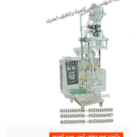
ماكينات تعبئه وتغليف البودر شديد النعومه