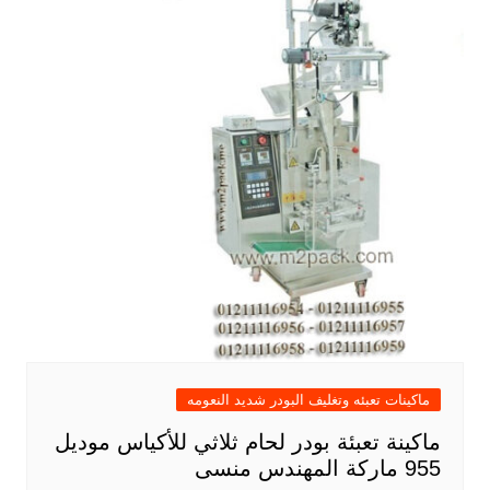
ماكينات تعبئه وتغليف البودر شديد النعومه
ماكينة تعبئة بودر لحام ثلاثي للأكياس موديل
955 ماركة المهندس منسى