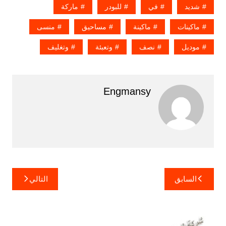
شديد
في
للبودر
ماركة
ماكينات
ماكينة
مساحيق
منسى
موديل
نصف
وتعبئة
وتغليف
Engmansy
تصفّح
السابق
التالي
المقالات