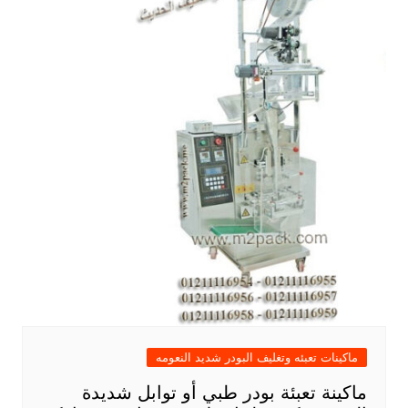
ماكينات تعبئه وتغليف البودر شديد النعومه
ماكينة تعبئة بودر طبي أو توابل شديدة