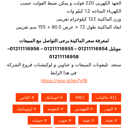
الجهد الكهربى 220 فولت و يمكن ضبط الفولت حسب
الكهرباء المتاحه 1.2 كيلو وات
وزن الماكينة 122 كيلوجرام تقريبى
ابعاد الماكينة طول 72 × عرض 80.5 × 155 سم تقريبي
لمعرفة سعر الماكينة يرجى التواصل مع المبيعات
موبايل 01211116954 – 01211116955 – 01211116956–
01211116958
ستجد تليفونات المبيعات و عناوين و لوكيشنات فروع الشركة
في هذا الرابط
https://goo.gl/en7xfB
11ماكينات
951
اتوماتيك
اكياس
البودر
المهندس
النعومه
اوتوماتيك
تعبئة
تعبئه
حبوب
حبيبات