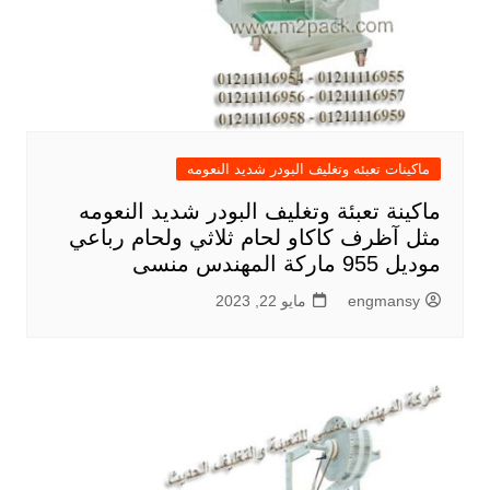
ماكينات تعبئه وتغليف البودر شديد النعومه
ماكينة تعبئة وتغليف البودر شديد النعومه
مثل آظرف كاكاو لحام ثلاثي ولحام رباعي
موديل 955 ماركة المهندس منسى
engmansy
مايو 22, 2023