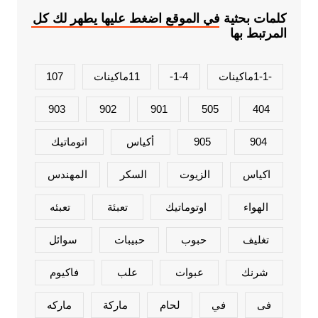
كلمات بحثية في الموقع اضغط عليها يطهر لك كل
المرتبط بها
-1-1ماكينات
1-4-
11ماكينات
107
903
902
901
505
404
904
905
أكياس
اتوماتيك
اكياس
الزيوت
السكر
المهندس
الهواء
اوتوماتيك
تعبئة
تعبئه
تغليف
حبوب
حبيبات
سوائل
شرنك
عبوات
علب
فاكيوم
فى
في
لحام
ماركة
ماركه