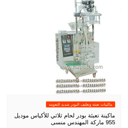
ماكينات تعبئه وتغليف البودر شديد النعومه
ماكينة تعبئة بودر لحام ثلاثي للأكياس موديل
955 ماركة المهندس منسى