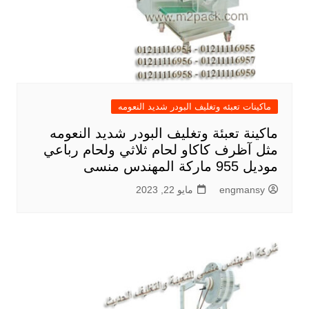
ماكينات تعبئه وتغليف البودر شديد النعومه
ماكينة تعبئة وتغليف البودر شديد النعومه
مثل آظرف كاكاو لحام ثلاثي ولحام رباعي
موديل 955 ماركة المهندس منسى
engmansy
مايو 22, 2023