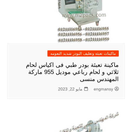
ماكينات تعبئه وتغليف البودر شديد النعومه
ماكينة تعبئة بودر طبي فى اكياس لحام
ثلاثي و لحام رباعي موديل 955 ماركة
المهندس منسى
engmansy
مايو 22, 2023