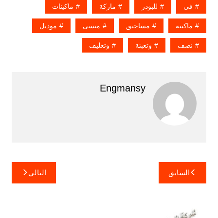
في
للبودر
ماركة
ماكينات
ماكينة
مساحيق
منسى
موديل
نصف
وتعبئة
وتغليف
Engmansy
تصفّح
السابق
التالي
المقالات