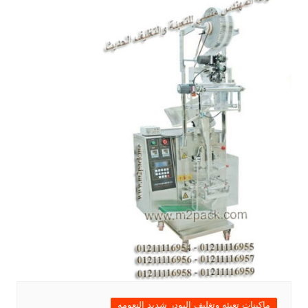
ماكينات تعبئه وتغليف البودر شديد النعومه