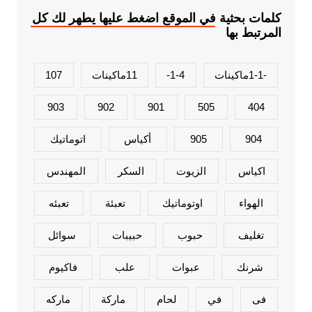
كلمات بحثية في الموقع اضغط عليها يطهر لك كل
المرتبط بها
-1-1ماكينات
1-4-
11ماكينات
107
903
902
901
505
404
904
905
أكياس
اتوماتيك
اكياس
الزيوت
السكر
المهندس
الهواء
اوتوماتيك
تعبئة
تعبئه
تغليف
حبوب
حبيبات
سوائل
شرنك
عبوات
علب
فاكيوم
فى
في
لحام
ماركة
ماركه