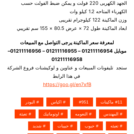
الجهد الكهربى 220 فولت و يمكن ضبط الفولت حسب
الكهرباء المتاحه 1.2 كيلو وات
وزن الماكينة 122 كيلوجرام تقريبى
ابعاد الماكينة طول 72 × عرض 80.5 × 155 سم تقريبي
لمعرفة سعر الماكينة يرجى التواصل مع المبيعات
موبايل 01211116954 – 01211116955 – 01211116956–
01211116958
ستجد تليفونات المبيعات و عناوين و لوكيشنات فروع الشركة
في هذا الرابط
https://goo.gl/en7xfB
11ماكينات
951
اكياس
البودر
المهندس
النعومه
اوتوماتيك
تعبئة
تعبئه
حبوب
حبيبات
شديد