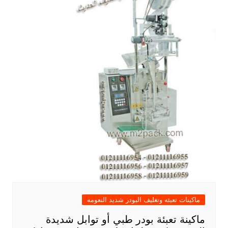
ماكينات تعبئه وتغليف البودر شديد النعومه
ماكينة تعبئة بودر طبي أو توابل شديدة