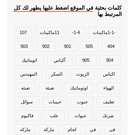
كلمات بحثية في الموقع اضغط عليها يطهر لك كل
المرتبط بها
-1-1ماكينات
1-4-
11ماكينات
107
903
902
901
505
404
904
905
أكياس
اتوماتيك
اكياس
الزيوت
السكر
المهندس
الهواء
اوتوماتيك
تعبئة
تعبئه
تغليف
حبوب
حبيبات
سوائل
شرنك
عبوات
علب
فاكيوم
فى
في
لحام
ماركة
ماركه