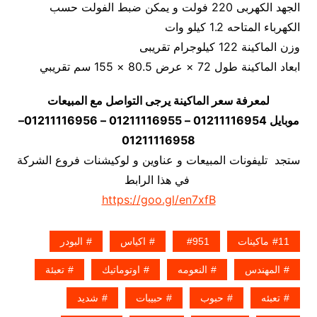
الجهد الكهربى 220 فولت و يمكن ضبط الفولت حسب
الكهرباء المتاحه 1.2 كيلو وات
وزن الماكينة 122 كيلوجرام تقريبى
ابعاد الماكينة طول 72 × عرض 80.5 × 155 سم تقريبي
لمعرفة سعر الماكينة يرجى التواصل مع المبيعات
موبايل 01211116954 – 01211116955 – 01211116956–
01211116958
ستجد تليفونات المبيعات و عناوين و لوكيشنات فروع الشركة
في هذا الرابط
https://goo.gl/en7xfB
11ماكينات
951
اكياس
البودر
المهندس
النعومه
اوتوماتيك
تعبئة
تعبئه
حبوب
حبيبات
شديد