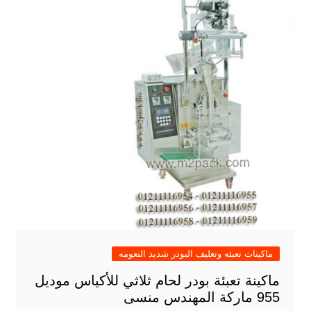
ماكينات تعبئه وتغليف البودر شديد النعومه
ماكينة تعبئة بودر لحام ثلاثي للأكياس موديل
955 ماركة المهندس منسى