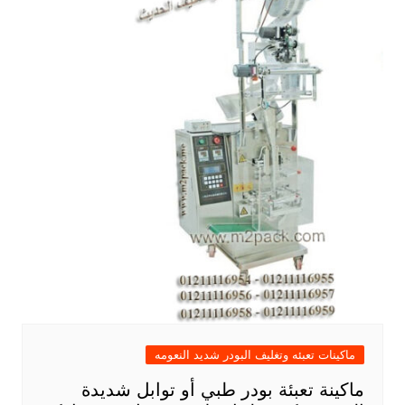
ماكينات تعبئه وتغليف البودر شديد النعومه
ماكينة تعبئة بودر طبي أو توابل شديدة