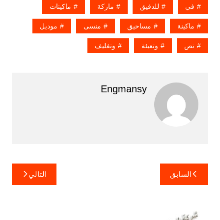
في
للدقيق
ماركة
ماكينات
ماكينة
مساحيق
منسى
موديل
نص
وتعبئة
وتغليف
Engmansy
تصفّح
السابق
التالي
المقالات