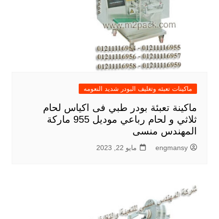
ماكينات تعبئه وتغليف البودر شديد النعومه
ماكينة تعبئة بودر طبي فى اكياس لحام
ثلاثي و لحام رباعي موديل 955 ماركة
المهندس منسى
engmansy
مايو 22, 2023