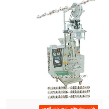
ماكينات تعبئه وتغليف البودر شديد النعومه