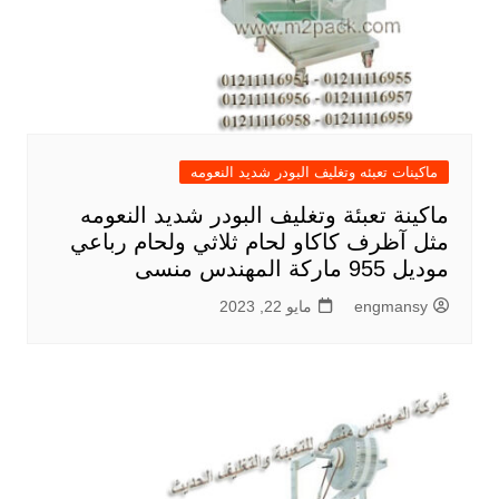
ماكينات تعبئه وتغليف البودر شديد النعومه
ماكينة تعبئة وتغليف البودر شديد النعومه
مثل آظرف كاكاو لحام ثلاثي ولحام رباعي
موديل 955 ماركة المهندس منسى
engmansy
مايو 22, 2023