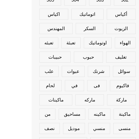
أكياس
اتوماتيك
اكياس
الزيوت
السكر
المهندس
الهواء
اوتوماتيك
تعبئة
تعبئه
تغليف
حبوب
حبيبات
سوائل
شرنك
عبوات
علب
فاكيوم
فى
في
لحام
ماركة
ماركه
ماكينات
ماكينة
ماكينه
مساحيق
من
منسى
منسي
موديل
نصف