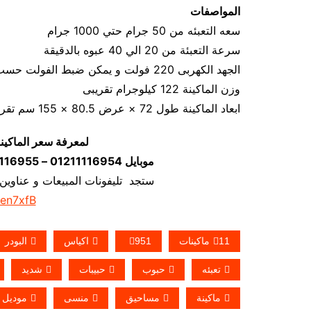
المواصفات
سعه التعبئه من 50 جرام حتي 1000 جرام
سرعة التعبئة من 20 الي 40 عبوه بالدقيقة
الجهد الكهربى 220 فولت و يمكن ضبط الفولت حسب الكهرباء المتاحه 1.2 كيلو وات
وزن الماكينة 122 كيلوجرام تقريبى
ابعاد الماكينة طول 72 × عرض 80.5 × 155 سم تقريبي
لمعرفة سعر الماكين
موبايل 01211116954 – 01211116955 – 01211116956–01211116958
ستجد تليفونات المبيعات و عناوين
/en7xfB
11ماكينات
951
اكياس
البودر
تعبئه
حبوب
حبيبات
شديد
ماكينة
مساحيق
منسى
موديل