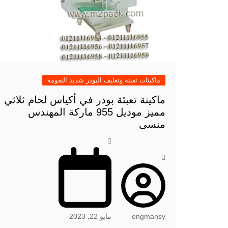
ماكينات تعبئه وتغليف البودر شديد النعومه
ماكينة تعبئة بودر في أكياس لحام ثلاثي
مميز موديل 955 ماركة المهندس
منسى
engmansy
مايو 22, 2023