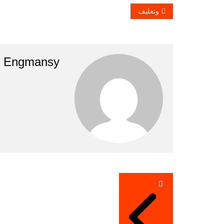
وتغليف
Engmansy
تصفّح
المقالات