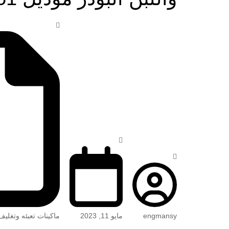
engmansy
مايو 11, 2023
ماكينات تعبئه وتغليف