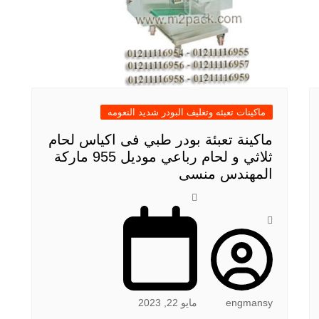
ماكينات تعبئه وتغليف البودر شديد النعومه
ماكينة تعبئة بودر طبي فى اكياس لحام
ثلاثي و لحام رباعي موديل 955 ماركة
المهندس منسى
engmansy
مايو 22, 2023