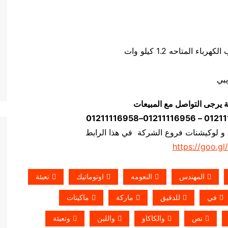
ة يرجى التواصل مع المبيعات
 و لوكيشنات فروع الشركة في هذا الرابط
https://goo.gl
المهندس
النعومه
اوتوماتيك
تعبئة
في
للدقيق
ماركة
ماكينات
نص
والكاكاو
واللبن
وتعبئة