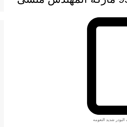
 البودر شديد النعومه