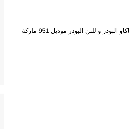
ماكينة تعبئة نص اوتوماتيك للدقيق والكاكاو البودر واللبن البودر موديل 951 ماركة