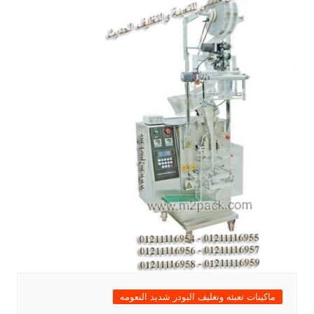
ماكينات تعبئه وتغليف البودر شديد النعومه