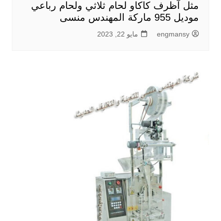
مثل آظرف كاكاو لحام ثلاثي ولحام رباعي
موديل 955 ماركة المهندس منسى
engmansy
مايو 22, 2023