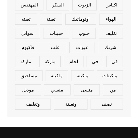
اكياس
الزيوت
السكر
المهندس
الهواء
اوتوماتيك
تعبئة
تعبئه
تغليف
حبوب
حبيبات
سوائل
شرنك
عبوات
علب
فاكيوم
فى
في
لحام
ماركة
ماركه
ماكينات
ماكينة
ماكينه
مساحيق
من
منسى
منسي
موديل
نصف
وتعبئة
وتغليف