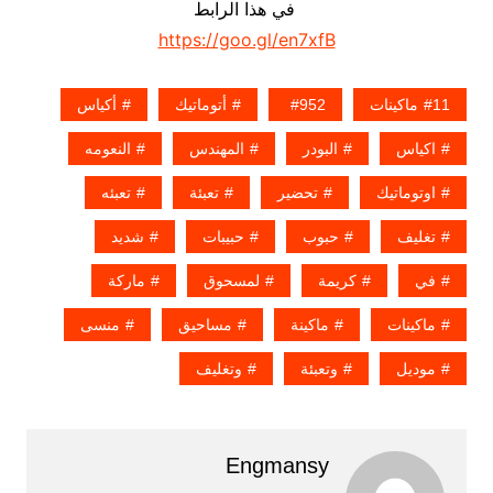
في هذا الرابط
https://goo.gl/en7xfB
11ماكينات
952
أتوماتيك
أكياس
اكياس
البودر
المهندس
النعومه
اوتوماتيك
تحضير
تعبئة
تعبئه
تغليف
حبوب
حبيبات
شديد
في
كريمة
لمسحوق
ماركة
ماكينات
ماكينة
مساحيق
منسى
موديل
وتعبئة
وتغليف
Engmansy