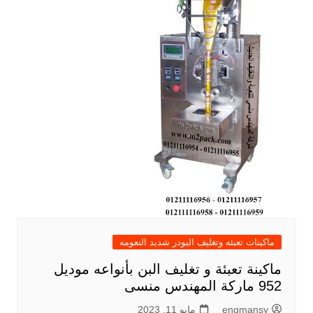
ماكينات تعبئه وتغليف البودر شديد النعومه
ماكينة تعبئة و تغليف البن بأنواعه موديل
952 ماركة المهندس منسى
engmansy
مايو 11, 2023