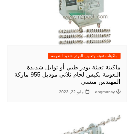
ماكينات تعبئه وتغليف البودر شديد النعومه
ماكينة تعبئة بودر طبي أو توابل شديدة
النعومة بكيس لحام ثلاثي موديل 955 ماركة
المهندس منسى
engmansy
مايو 22, 2023