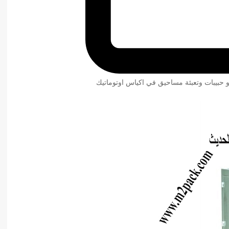
و حبيبات وتعبئة مساحيق في اكياس اوتوماتيك