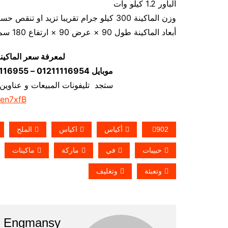
الباور 1.2 كيلو وات
وزن الماكينة 300 كيلو جرام تقريبا تزيد او تنقص حسب تحديثات الماكينة
أبعاد الماكينة طول 90 × عرض 90 × ارتفاع 180 سم تقريبا و يمكن فك الماكينة و تركيبها في اي مكان
لمعرفة سعر الماكين
موبايل 01211116954 – 01211116955 – 01211116956–01211116958
ستجد تليفونات المبيعات و عناوين
/en7xfB
902
أكياس
اكياس
الملح
حبيبات
في
ماركة
ماكينات
وتعبئة
وتغليف
Engmansy