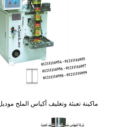
ماكينة تعبئة وتغليف أكياس الملح موديل 902 ماركة المهندس من