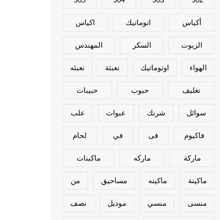
أكياس
اتوماتيك
اكياس
الزيوت
السكر
المهندس
الهواء
اوتوماتيك
تعبئة
تعبئه
تغليف
حبوب
حبيبات
سوائل
شرنك
عبوات
علب
فاكيوم
فى
في
لحام
ماركة
ماركه
ماكينات
ماكينة
ماكينه
مساحيق
من
منسى
منسي
موديل
نصف