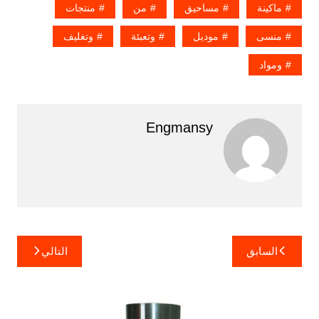
ماكينة
مساحيق
من
منتجات
منسى
موديل
وتعبئة
وتغليف
ومواد
Engmansy
تصفّح
السابق
التالي
المقالات