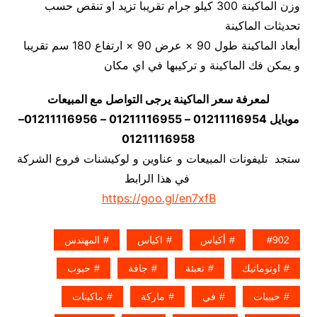
وزن الماكينة 300 كيلو جرام تقريبا تزيد او تنقص حسب
تحديثات الماكينة
أبعاد الماكينة طول 90 × عرض 90 × ارتفاع 180 سم تقريبا
و يمكن فك الماكينة و تركيبها في اي مكان
لمعرفة سعر الماكينة يرجى التواصل مع المبيعات
موبايل 01211116954 – 01211116955 – 01211116956–
01211116958
ستجد تليفونات المبيعات و عناوين و لوكيشنات فروع الشركة
في هذا الرابط
https://goo.gl/en7xfB
902
أكياس
اكياس
المهندس
اوتوماتيك
تعبئة
جافة
حبوب
حبيبات
في
ماركة
ماكينات