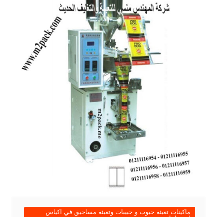
ماكينات تعبئة حبوب و حبيبات وتعبئة مساحيق في اكياس