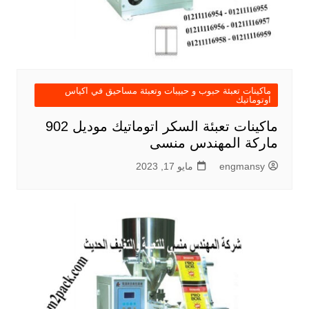
ماكينات تعبئة حبوب و حبيبات وتعبئة مساحيق في اكياس
اوتوماتيك
ماكينات تعبئة السكر اتوماتيك موديل 902
ماركة المهندس منسى
engmansy
مايو 17, 2023