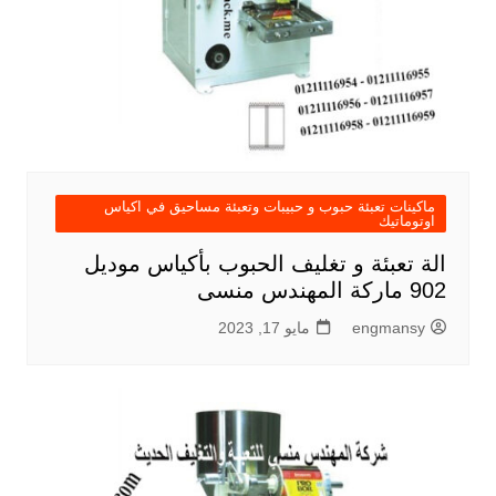
ماكينات تعبئة حبوب و حبيبات وتعبئة مساحيق في اكياس
اوتوماتيك
الة تعبئة و تغليف الحبوب بأكياس موديل
902 ماركة المهندس منسى
engmansy
مايو 17, 2023