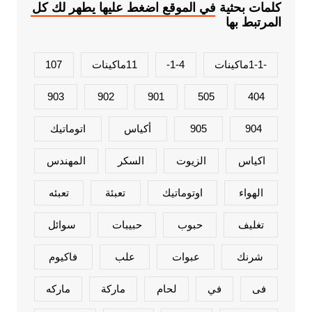
كلمات بحثية في الموقع اضغط عليها يطهر لك كل
المرتبط بها
-1-1ماكينات
1-4-
11ماكينات
107
903
902
901
505
404
904
905
أكياس
اتوماتيك
اكياس
الزيوت
السكر
المهندس
الهواء
اوتوماتيك
تعبئة
تعبئه
تغليف
حبوب
حبيبات
سوائل
شرنك
عبوات
علب
فاكيوم
فى
في
لحام
ماركة
ماركه