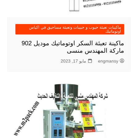
ماكينات تعبئة حبوب و حبيبات وتعبئة مساحيق في اكياس
اوتوماتيك
ماكينة تعبئة السكر اوتوماتيك موديل 902
ماركة المهندس منسى
engmansy
مايو 17, 2023