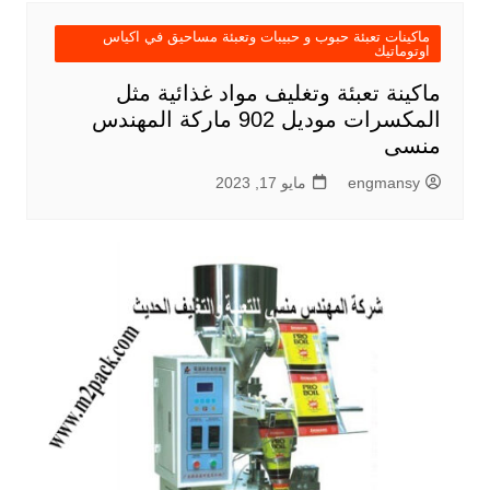
ماكينات تعبئة حبوب و حبيبات وتعبئة مساحيق في اكياس
اوتوماتيك
ماكينة تعبئة وتغليف مواد غذائية مثل
المكسرات موديل 902 ماركة المهندس
منسى
engmansy
مايو 17, 2023