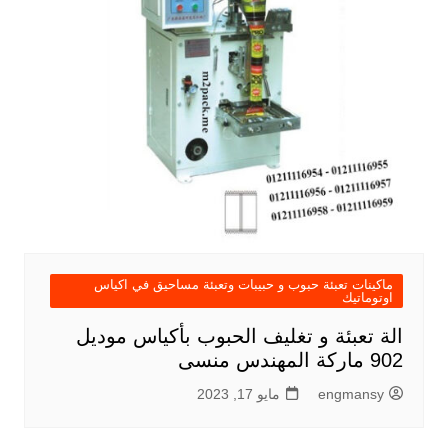
ماكينات تعبئة حبوب و حبيبات وتعبئة مساحيق في اكياس
اوتوماتيك
الة تعبئة و تغليف الحبوب بأكياس موديل
902 ماركة المهندس منسى
engmansy
مايو 17, 2023