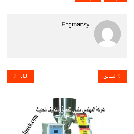
Engmansy
تصفّح
السابق
التالي
المقالات