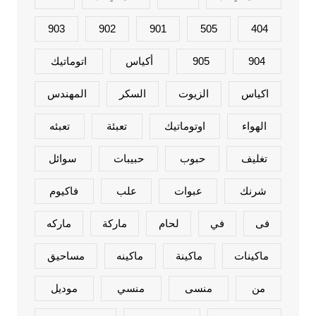
903
902
901
505
404
904
905
أكياس
اتوماتيك
اكياس
الزيوت
السكر
المهندس
الهواء
اوتوماتيك
تعبئة
تعبئه
تغليف
حبوب
حبيبات
سوائل
شرنك
عبوات
علب
فاكيوم
فى
في
لحام
ماركة
ماركه
ماكينات
ماكينة
ماكينه
مساحيق
من
منسى
منسي
موديل