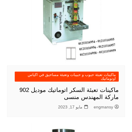
ماكينات تعبئة حبوب و حبيبات وتعبئة مساحيق في اكياس
اوتوماتيك
ماكينات تعبئة السكر اتوماتيك موديل 902
ماركة المهندس منسى
engmansy
مايو 17, 2023