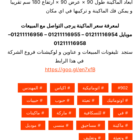
أبعاد الماكينة طول 90 × عرض 90 × ارتفاع 180 سم تقريبا
و يمكن فك الماكينة و تركيبها في اي مكان
لمعرفة سعر الماكينة يرجى التواصل مع المبيعات
موبايل 01211116954 – 01211116955 – 01211116956–
01211116958
ستجد تليفونات المبيعات و عناوين و لوكيشنات فروع الشركة
في هذا الرابط
https://goo.gl/en7xfB
902
اتوماتيكية
اكياس
المهندس
اوتوماتيك
تعبئة
حبوب
حبيبات
في
للنسكافية
ماركة
ماكينات
ماكينة
مساحيق
منسى
موديل
وتعبئة
وتغليف