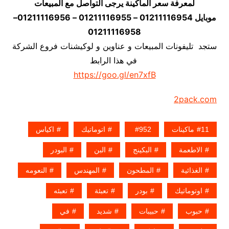
لمعرفة سعر الماكينة يرجى التواصل مع المبيعات
موبايل 01211116954 – 01211116955 – 01211116956–
01211116958
ستجد تليفونات المبيعات و عناوين و لوكيشنات فروع الشركة
في هذا الرابط
https://goo.gl/en7xfB
2pack.com
11ماكينات
952
اتوماتيك
اكياس
الاطعمة
البكينج
البن
البودر
الغذائية
المطحون
المهندس
النعومه
اوتوماتيك
بودر
تعبئة
تعبئه
حبوب
حبيبات
شديد
في