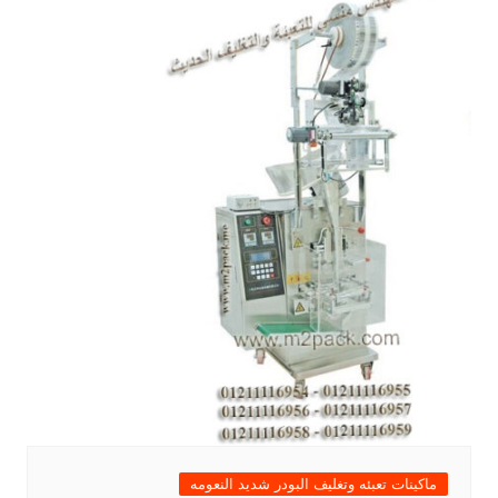
ماكينات تعبئه وتغليف البودر شديد النعومه