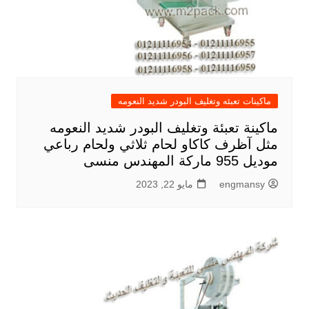
ماكينات تعبئه وتغليف البودر شديد النعومه
ماكينة تعبئة وتغليف البودر شديد النعومه
مثل آظرف كاكاو لحام ثلاثي ولحام رباعي
موديل 955 ماركة المهندس منسى
engmansy
مايو 22, 2023