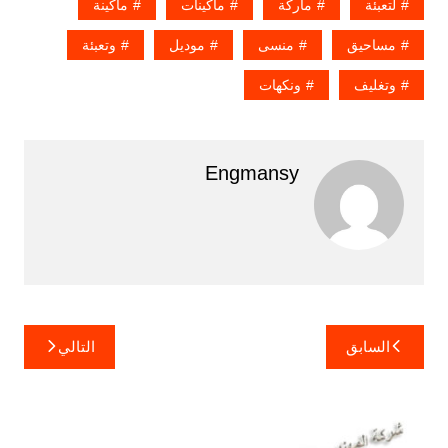
لتعبئة
ماركة
ماكينات
ماكينة
مساحيق
منسى
موديل
وتعبئة
وتغليف
ونكهات
Engmansy
تصفّح
السابق
التالي
المقالات