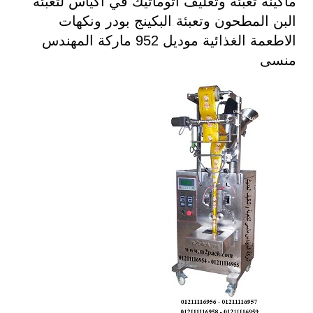
ماكينة تعبئة وتغليف اتوماتيك في اكياس لتعبئة
البن المطحون وتعبئة البكينج بودر ونكهات
الاطعمة الغذائية موديل 952 ماركة المهندس
منسى