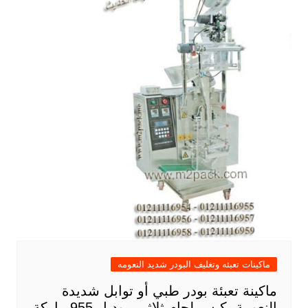
ماكينات تعبئه وتغليف البودر شديد النعومه
ماكينة تعبئة بودر طبي أو توابل شديدة
النعومة بكيس لحام ثلاثي موديل 955 ماركة