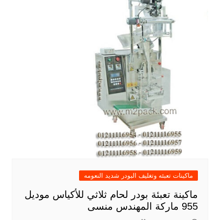
ماكينات تعبئه وتغليف البودر شديد النعومه
ماكينة تعبئة بودر لحام ثلاثي للأكياس موديل
955 ماركة المهندس منسى