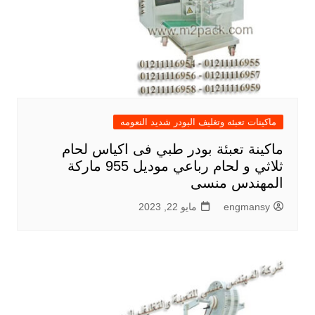
ماكينات تعبئه وتغليف البودر شديد النعومه
ماكينة تعبئة بودر طبي فى اكياس لحام
ثلاثي و لحام رباعي موديل 955 ماركة
المهندس منسى
engmansy
مايو 22, 2023