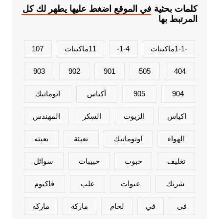
كلمات بحثية في الموقع اضغط عليها يطهر لك كل
المرتبط بها
-1-1ماكينات
1-4-
11ماكينات
107
903
902
901
505
404
904
905
أكياس
اتوماتيك
اكياس
الزيوت
السكر
المهندس
الهواء
اوتوماتيك
تعبئة
تعبئه
تغليف
حبوب
حبيبات
سوائل
شرنك
عبوات
علب
فاكيوم
فى
في
لحام
ماركة
ماركه