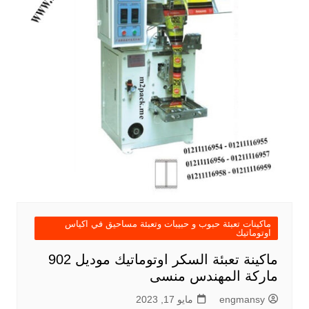
ماكينات تعبئة حبوب و حبيبات وتعبئة مساحيق في اكياس
اوتوماتيك
ماكينة تعبئة السكر اوتوماتيك موديل 902
ماركة المهندس منسى
engmansy
مايو 17, 2023