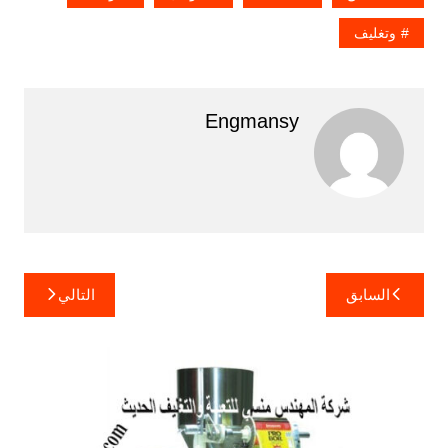
وتغليف
Engmansy
تصفّح
السابق
التالي
المقالات