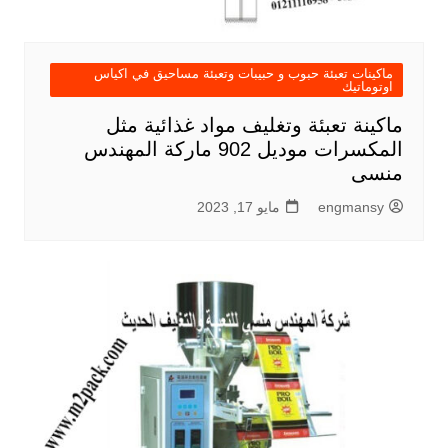
ماكينات تعبئة حبوب و حبيبات وتعبئة مساحيق في اكياس
اوتوماتيك
ماكينة تعبئة وتغليف مواد غذائية مثل
المكسرات موديل 902 ماركة المهندس
منسى
engmansy
مايو 17, 2023