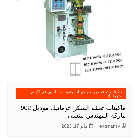
ماكينات تعبئة حبوب و حبيبات وتعبئة مساحيق في اكياس
اوتوماتيك
ماكينات تعبئة السكر اتوماتيك موديل 902
ماركة المهندس منسى
engmansy
مايو 17, 2023