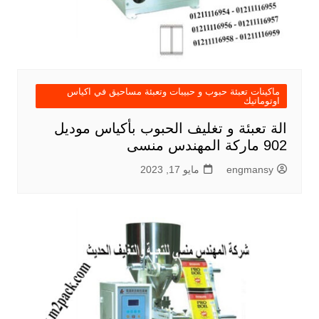
ماكينات تعبئة حبوب و حبيبات وتعبئة مساحيق في اكياس
اوتوماتيك
الة تعبئة و تغليف الحبوب بأكياس موديل
902 ماركة المهندس منسى
engmansy
مايو 17, 2023