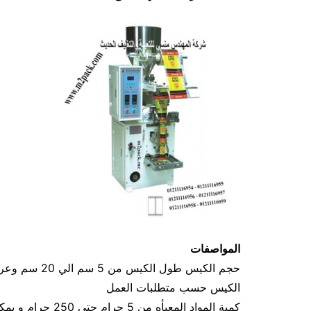
المواصفات
الكيس حسب متطلبات العمل
كمية المواد المعبأه من 5 جرام حتي 250 جرام و يمكن تعديله حتي 500 جرام