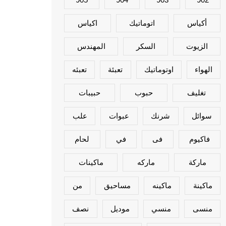
أكياس
اتوماتيك
اكياس
الزيوت
السكر
المهندس
الهواء
اوتوماتيك
تعبئة
تعبئه
تغليف
حبوب
حبيبات
سوائل
شرنك
عبوات
علب
فاكيوم
فى
في
لحام
ماركة
ماركه
ماكينات
ماكينة
ماكينه
مساحيق
من
منسى
منسي
موديل
نصف