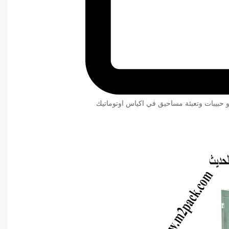
و حبيبات وتعبئة مساحيق في اكياس اوتوماتيك