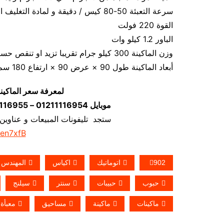
سرعة التعبئة 50-80 كيس / دقيقة و لمادة التغليف اعتبار في السرعه
القوة 220 فولت
الباور 1.2 كيلو وات
وزن الماكينة 300 كيلو جرام تقريبا تزيد او تنقص حسب تحديثات الماكينة
أبعاد الماكينة طول 90 × عرض 90 × ارتفاع 180 سم تقريبا و يمكن فك الماكينة و تركيبها في اي مكان
لمعرفة سعر الماكين
موبايل 01211116954 – 01211116955 – 01211116956–01211116958
ستجد تليفونات المبيعات و عناوين
/en7xfB
902
اتوماتيك
اكياس
المهندس
حبوب
حبيبات
سنتر
سيلنج
ماكينات
ماكينة
مساحيق
معبأة