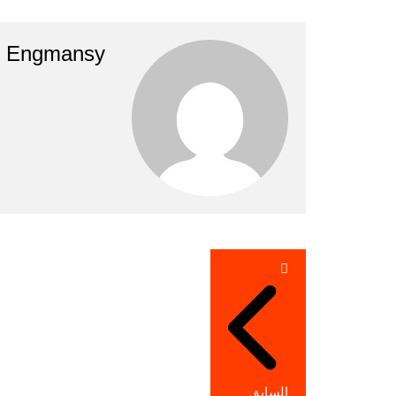
Engmansy
تصفّح
المقالات
السابق