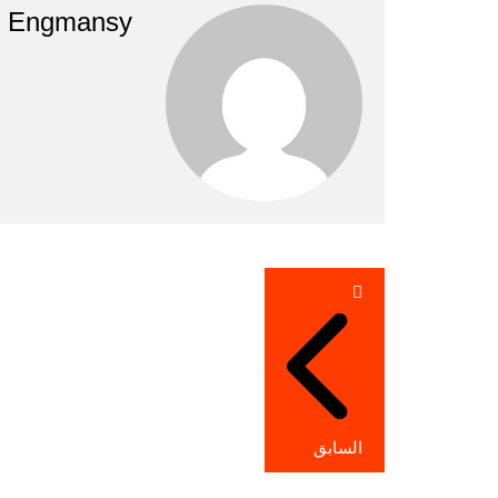
Engmansy
تصفّح
المقالات
السابق