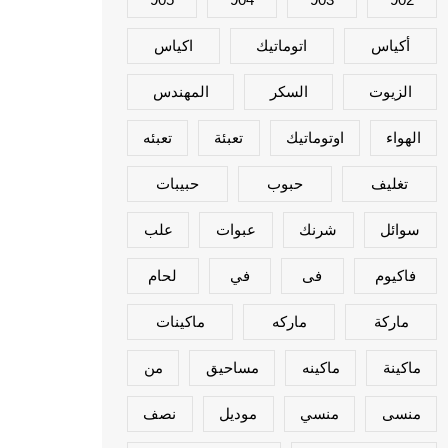
أكياس
اتوماتيك
اكياس
الزيوت
السكر
المهندس
الهواء
اوتوماتيك
تعبئة
تعبئه
تغليف
حبوب
حبيبات
سوائل
شرنك
عبوات
علب
فاكيوم
فى
في
لحام
ماركة
ماركه
ماكينات
ماكينة
ماكينه
مساحيق
من
منسى
منسي
موديل
نصف