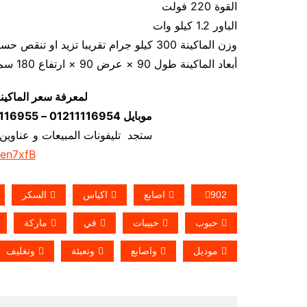
القوة 220 فولت
الباور 1.2 كيلو وات
وزن الماكينة 300 كيلو جرام تقريبا تزيد او تنقص حسب تحديثات الماكينة
أبعاد الماكينة طول 90 × عرض 90 × ارتفاع 180 سم تقريبا و يمكن فك الماكينة و تركيبها في اي مكان
لمعرفة سعر الماكين
موبايل 01211116954 – 01211116955 – 01211116956–01211116958
ستجد تليفونات المبيعات و عناوين
/en7xfB
902
اصابع
اكياس
السكر
حبوب
حبيبات
في
ماركة
موديل
واصابع
وتعبئة
وتغليف