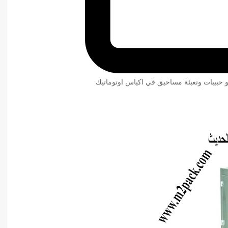
و حبيبات وتعبئة مساحيق في اكياس اوتوماتيك