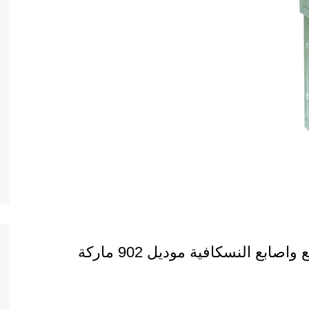
ماكينة تعبئة وتغليف اكياس السكر اصابع واصابع النسكافية موديل 902 ماركة