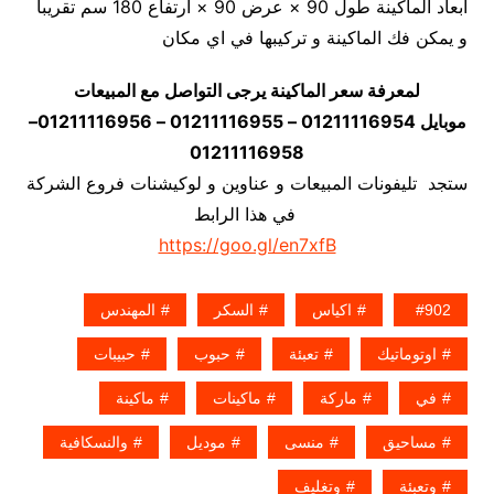
أبعاد الماكينة طول 90 × عرض 90 × ارتفاع 180 سم تقريبا
و يمكن فك الماكينة و تركيبها في اي مكان
لمعرفة سعر الماكينة يرجى التواصل مع المبيعات
موبايل 01211116954 – 01211116955 – 01211116956–
01211116958
ستجد تليفونات المبيعات و عناوين و لوكيشنات فروع الشركة
في هذا الرابط
https://goo.gl/en7xfB
902
اكياس
السكر
المهندس
اوتوماتيك
تعبئة
حبوب
حبيبات
في
ماركة
ماكينات
ماكينة
مساحيق
منسى
موديل
والنسكافية
وتعبئة
وتغليف