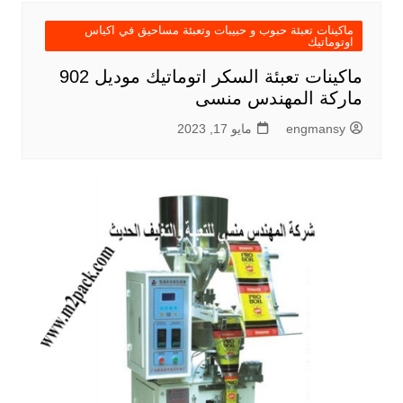
ماكينات تعبئة حبوب و حبيبات وتعبئة مساحيق في اكياس
اوتوماتيك
ماكينات تعبئة السكر اتوماتيك موديل 902
ماركة المهندس منسى
engmansy
مايو 17, 2023