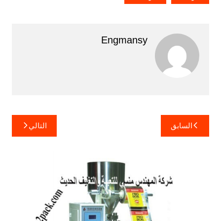
Engmansy
تصفّح
السابق
التالي
المقالات