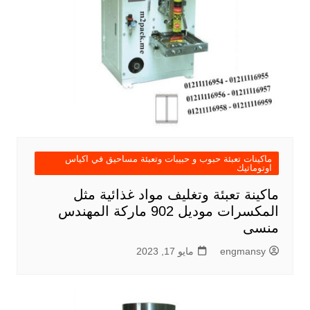
ماكينات تعبئة حبوب و حبيبات وتعبئة مساحيق في اكياس
اوتوماتيك
ماكينة تعبئة وتغليف مواد غذائية مثل
المكسرات موديل 902 ماركة المهندس
منسى
engmansy
مايو 17, 2023