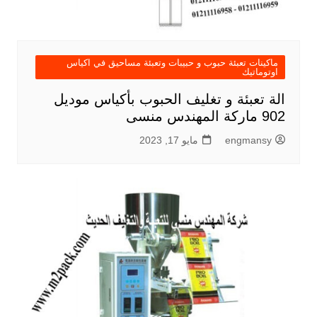
ماكينات تعبئة حبوب و حبيبات وتعبئة مساحيق في اكياس
اوتوماتيك
الة تعبئة و تغليف الحبوب بأكياس موديل
902 ماركة المهندس منسى
engmansy
مايو 17, 2023