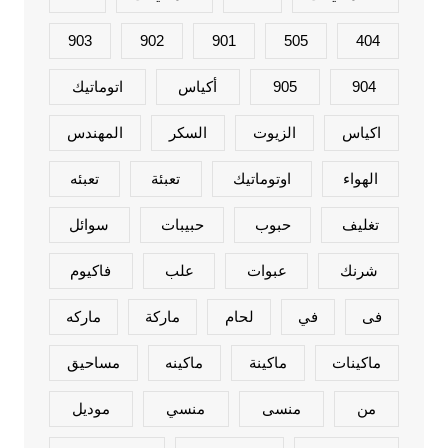
903
902
901
505
404
904
905
أكياس
اتوماتيك
اكياس
الزيوت
السكر
المهندس
الهواء
اوتوماتيك
تعبئة
تعبئه
تغليف
حبوب
حبيبات
سوائل
شرنك
عبوات
علب
فاكيوم
فى
في
لحام
ماركة
ماركه
ماكينات
ماكينة
ماكينه
مساحيق
من
منسى
منسي
موديل