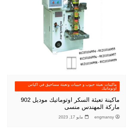
ماكينات تعبئة حبوب و حبيبات وتعبئة مساحيق في اكياس
اوتوماتيك
ماكينة تعبئة السكر اوتوماتيك موديل 902
ماركة المهندس منسى
engmansy
مايو 17, 2023