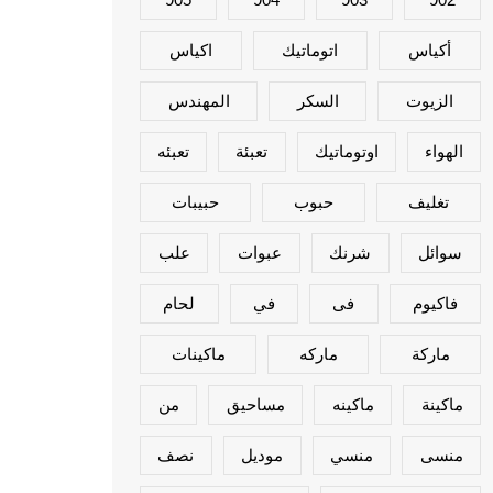
أكياس
اتوماتيك
اكياس
الزيوت
السكر
المهندس
الهواء
اوتوماتيك
تعبئة
تعبئه
تغليف
حبوب
حبيبات
سوائل
شرنك
عبوات
علب
فاكيوم
فى
في
لحام
ماركة
ماركه
ماكينات
ماكينة
ماكينه
مساحيق
من
منسى
منسي
موديل
نصف