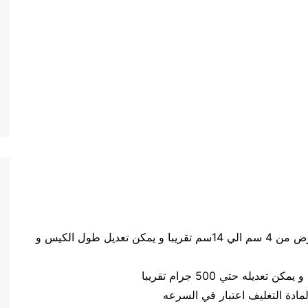
حجم الكيس طول الكيس من 5 سم الي 20 سم وعرض من 4 سم الي 14سم تقريبا و يمكن تعديل طول الكيس و