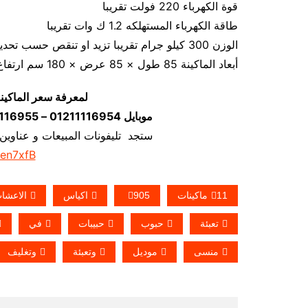
قوة الكهرباء 220 فولت تقريبا
طاقة الكهرباء المستهلكه 1.2 ك وات تقريبا
الوزن 300 كيلو جرام تقريبا تزيد او تنقص حسب تحديثات الماكينة
أبعاد الماكينة 85 طول × 85 عرض × 180 سم ارتفاع كما يمكن فك الماكينة و تركيبها في اي مكان
لمعرفة سعر الماكين
موبايل 01211116954 – 01211116955 – 01211116956–01211116958
ستجد تليفونات المبيعات و عناوين
/en7xfB
11ماكينات
905
اكياس
الاعشا
تعبئة
حبوب
حبيبات
في
منسى
موديل
وتعبئة
وتغليف