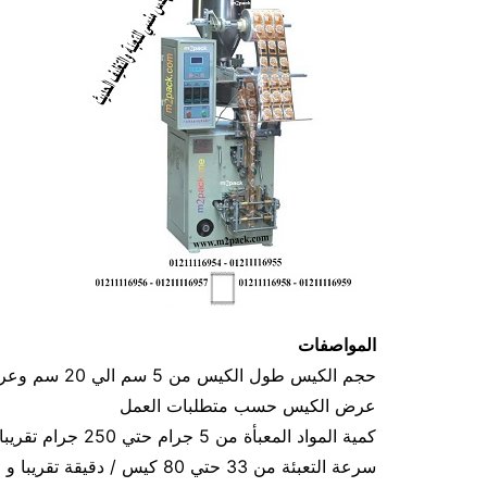
المواصفات
عرض الكيس حسب متطلبات العمل
كمية المواد المعبأة من 5 جرام حتي 250 جرام تقريبا و يمكن تعديله حتي 500 جرام تقريبا
سرعة التعبئة من 33 حتي 80 كيس / دقيقة تقريبا و لمادة التغليف اعتبار في السرعه