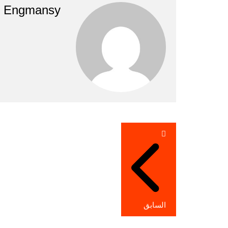
Engmansy
تصفّح
المقالات
السابق