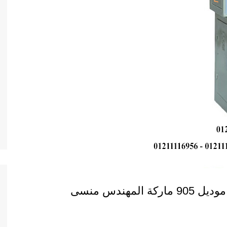
مهندس منسى