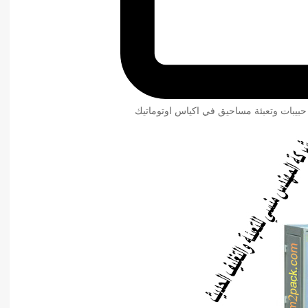
 حبيبات وتعبئة مساحيق في اكياس اوتوماتيك