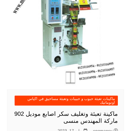
ماكينات تعبئة حبوب و حبيبات وتعبئة مساحيق في اكياس
اوتوماتيك
ماكينة تعبئة وتغليف سكر اصابع موديل 902
ماركة المهندس منسى
engmansy
مايو 17, 2023