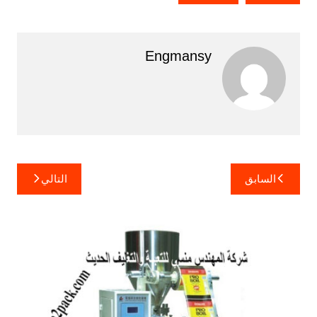
Engmansy
تصفّح
السابق
التالي
المقالات