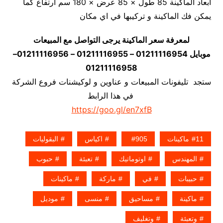
أبعاد الماكينة 85 طول × 85 عرض × 180 سم ارتفاع كما
يمكن فك الماكينة و تركيبها في اي مكان
لمعرفة سعر الماكينة يرجى التواصل مع المبيعات
موبايل 01211116954 – 01211116955 – 01211116956–
01211116958
ستجد تليفونات المبيعات و عناوين و لوكيشنات فروع الشركة
في هذا الرابط
https://goo.gl/en7xfB
11ماكينات
905
اكياس
البقوليات
المهندس
اوتوماتيك
تعبئة
حبوب
حبيبات
في
ماركة
ماكينات
ماكينة
مساحيق
منسى
موديل
وتعبئة
وتغليف