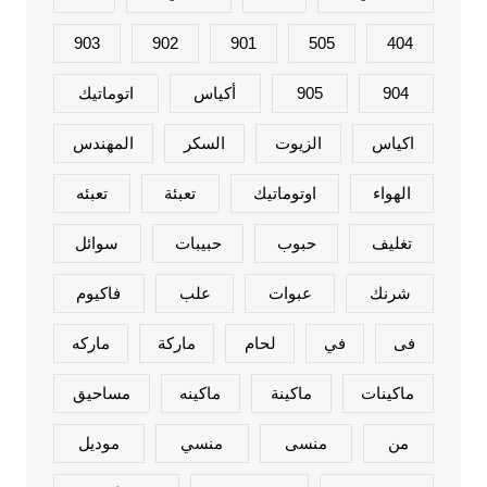
903
902
901
505
404
904
905
أكياس
اتوماتيك
اكياس
الزيوت
السكر
المهندس
الهواء
اوتوماتيك
تعبئة
تعبئه
تغليف
حبوب
حبيبات
سوائل
شرنك
عبوات
علب
فاكيوم
فى
في
لحام
ماركة
ماركه
ماكينات
ماكينة
ماكينه
مساحيق
من
منسى
منسي
موديل