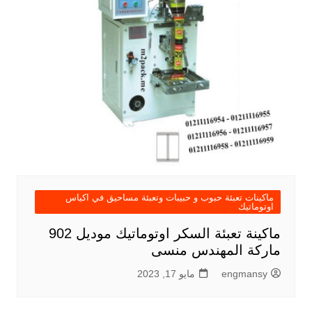
ماكينات تعبئة حبوب و حبيبات وتعبئة مساحيق في اكياس
اوتوماتيك
ماكينة تعبئة السكر اوتوماتيك موديل 902
ماركة المهندس منسى
engmansy
مايو 17, 2023