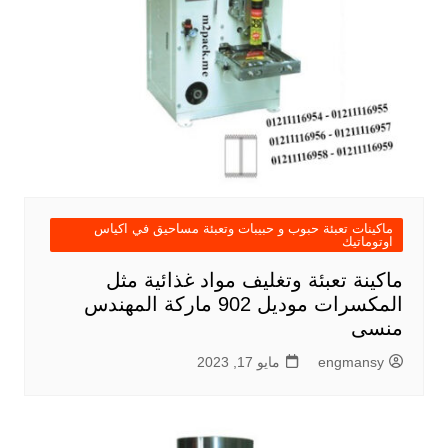
ماكينات تعبئة حبوب و حبيبات وتعبئة مساحيق في اكياس
اوتوماتيك
ماكينة تعبئة وتغليف مواد غذائية مثل
المكسرات موديل 902 ماركة المهندس
منسى
engmansy
مايو 17, 2023