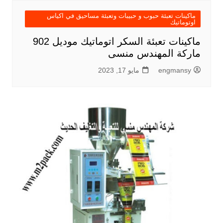
ماكينات تعبئة حبوب و حبيبات وتعبئة مساحيق في اكياس
اوتوماتيك
ماكينات تعبئة السكر اتوماتيك موديل 902
ماركة المهندس منسى
engmansy
مايو 17, 2023