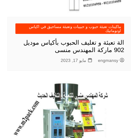
ماكينات تعبئة حبوب و حبيبات وتعبئة مساحيق في اكياس
اوتوماتيك
الة تعبئة و تغليف الحبوب بأكياس موديل
902 ماركة المهندس منسى
engmansy
مايو 17, 2023