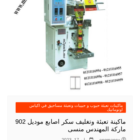
ماكينات تعبئة حبوب و حبيبات وتعبئة مساحيق في اكياس
اوتوماتيك
ماكينة تعبئة وتغليف سكر اصابع موديل 902
ماركة المهندس منسى
engmansy
مايو 17, 2023