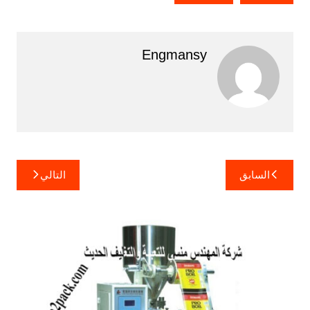
Engmansy
تصفّح
السابق
التالي
المقالات