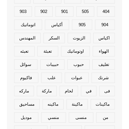
903
902
901
505
404
904
905
أكياس
اتوماتيك
اكياس
الزيوت
السكر
المهندس
الهواء
اوتوماتيك
تعبئة
تعبئه
تغليف
حبوب
حبيبات
سوائل
شرنك
عبوات
علب
فاكيوم
فى
في
لحام
ماركة
ماركه
ماكينات
ماكينة
ماكينه
مساحيق
من
منسى
منسي
موديل