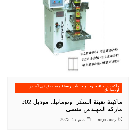
ماكينات تعبئة حبوب و حبيبات وتعبئة مساحيق في اكياس
اوتوماتيك
ماكينة تعبئة السكر اوتوماتيك موديل 902
ماركة المهندس منسى
engmansy
مايو 17, 2023