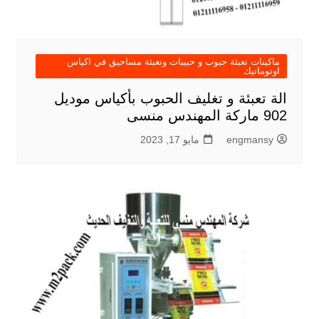
ماكينات تعبئة حبوب و حبيبات وتعبئة مساحيق في اكياس
اوتوماتيك
الة تعبئة و تغليف الحبوب بأكياس موديل
902 ماركة المهندس منسى
engmansy
مايو 17, 2023