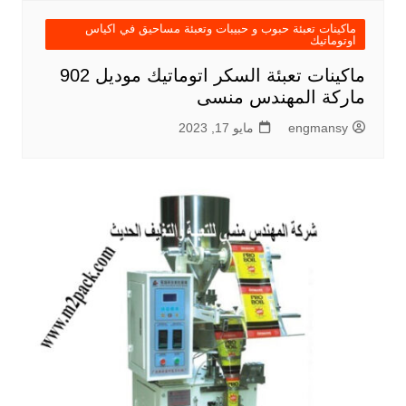
ماكينات تعبئة حبوب و حبيبات وتعبئة مساحيق في اكياس
اوتوماتيك
ماكينات تعبئة السكر اتوماتيك موديل 902
ماركة المهندس منسى
engmansy
مايو 17, 2023