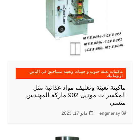
ماكينات تعبئة حبوب و حبيبات وتعبئة مساحيق في اكياس
اوتوماتيك
ماكينة تعبئة وتغليف مواد غذائية مثل
المكسرات موديل 902 ماركة المهندس
منسى
engmansy
مايو 17, 2023