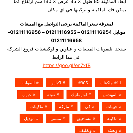
أبعاد الماكينة 85 طول × 85 عرض × 180 سم ارتفاع كما
يمكن فك الماكينة و تركيبها في اي مكان
لمعرفة سعر الماكينة يرجى التواصل مع المبيعات
موبايل 01211116954 – 01211116955 – 01211116956–
01211116958
ستجد تليفونات المبيعات و عناوين و لوكيشنات فروع الشركة
في هذا الرابط
https://goo.gl/en7xfB
11ماكينات
905
اكياس
البقوليات
المهندس
اوتوماتيك
تعبئة
حبوب
حبيبات
في
ماركة
ماكينات
ماكينة
مساحيق
منسى
موديل
وتعبئة
وتغليف