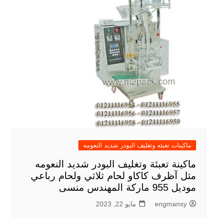
ماكينات تعبئه وتغليف البودر شديد النعومه
ماكينة تعبئة وتغليف البودر شديد النعومه
مثل آظرف كاكاو لحام ثلاثي ولحام رباعي
موديل 955 ماركة المهندس منسى
engmansy
مايو 22, 2023