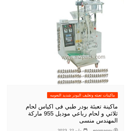
ماكينات تعبئه وتغليف البودر شديد النعومه
ماكينة تعبئة بودر طبي فى اكياس لحام
ثلاثي و لحام رباعي موديل 955 ماركة
المهندس منسى
engmansy
مايو 22, 2023