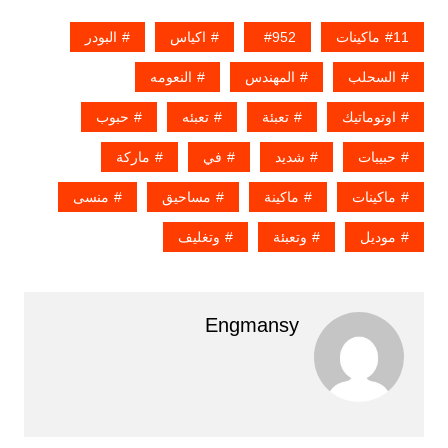
11ماكينات
952
اكياس
البودر
السحلب
المهندس
النعومه
اوتوماتيك
تعبئة
تعبئه
حبوب
حبيبات
شديد
في
ماركة
ماكينات
ماكينة
مساحيق
منسى
موديل
وتعبئة
وتغليف
Engmansy