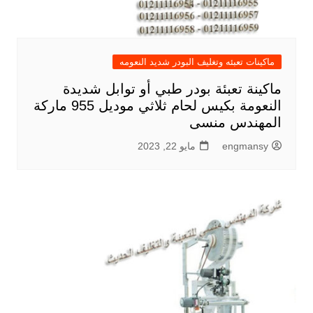
ماكينات تعبئه وتغليف البودر شديد النعومه
ماكينة تعبئة بودر طبي أو توابل شديدة
النعومة بكيس لحام ثلاثي موديل 955 ماركة
المهندس منسى
engmansy
مايو 22, 2023