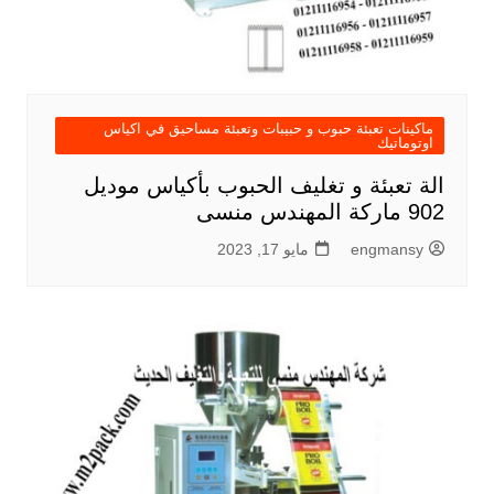
ماكينات تعبئة حبوب و حبيبات وتعبئة مساحيق في اكياس
اوتوماتيك
الة تعبئة و تغليف الحبوب بأكياس موديل
902 ماركة المهندس منسى
engmansy
مايو 17, 2023