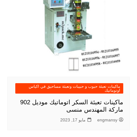
ماكينات تعبئة حبوب و حبيبات وتعبئة مساحيق في اكياس
اوتوماتيك
ماكينات تعبئة السكر اتوماتيك موديل 902
ماركة المهندس منسى
engmansy
مايو 17, 2023