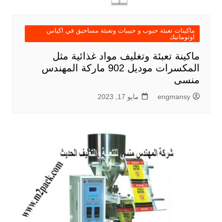
ماكينات تعبئة حبوب و حبيبات وتعبئة مساحيق في اكياس
اوتوماتيك
ماكينة تعبئة وتغليف مواد غذائية مثل
المكسرات موديل 902 ماركة المهندس
منسى
engmansy
مايو 17, 2023