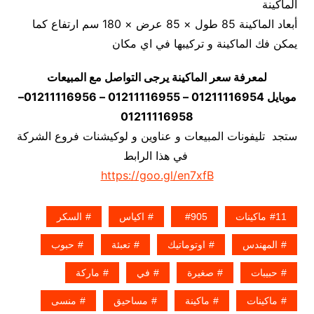
الماكينة
أبعاد الماكينة 85 طول × 85 عرض × 180 سم ارتفاع كما
يمكن فك الماكينة و تركيبها في اي مكان
لمعرفة سعر الماكينة يرجى التواصل مع المبيعات
موبايل 01211116954 – 01211116955 – 01211116956–
01211116958
ستجد تليفونات المبيعات و عناوين و لوكيشنات فروع الشركة
في هذا الرابط
https://goo.gl/en7xfB
11ماكينات
905
اكياس
السكر
المهندس
اوتوماتيك
تعبئة
حبوب
حبيبات
صغيرة
في
ماركة
ماكينات
ماكينة
مساحيق
منسى