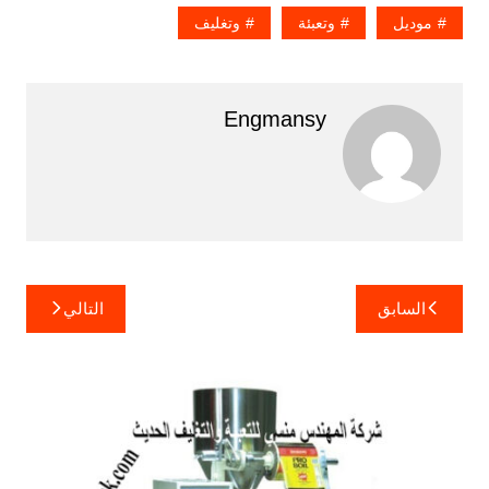
موديل
وتعبئة
وتغليف
Engmansy
تصفّح
السابق
التالي
المقالات