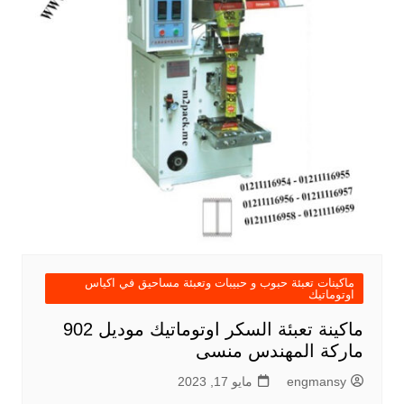
ماكينات تعبئة حبوب و حبيبات وتعبئة مساحيق في اكياس
اوتوماتيك
ماكينة تعبئة السكر اوتوماتيك موديل 902
ماركة المهندس منسى
engmansy
مايو 17, 2023