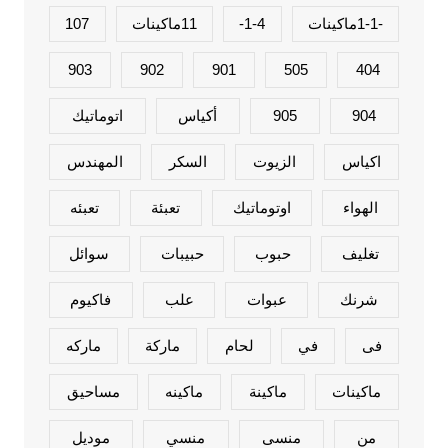
-1-1ماكينات
1-4-
11ماكينات
107
903
902
901
505
404
904
905
أكياس
اتوماتيك
اكياس
الزيوت
السكر
المهندس
الهواء
اوتوماتيك
تعبئة
تعبئه
تغليف
حبوب
حبيبات
سوائل
شرنك
عبوات
علب
فاكيوم
فى
في
لحام
ماركة
ماركه
ماكينات
ماكينة
ماكينه
مساحيق
من
منسى
منسي
موديل