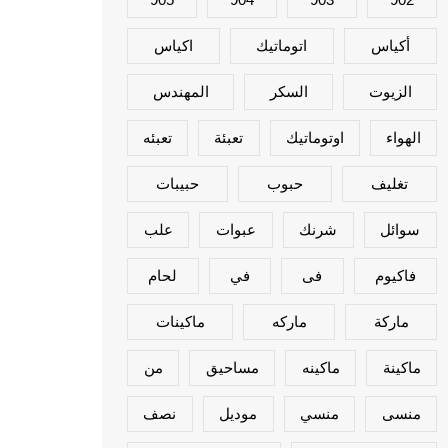
أكياس
اتوماتيك
اكياس
الزيوت
السكر
المهندس
الهواء
اوتوماتيك
تعبئة
تعبئه
تغليف
حبوب
حبيبات
سوائل
شرنك
عبوات
علب
فاكيوم
فى
في
لحام
ماركة
ماركه
ماكينات
ماكينة
ماكينه
مساحيق
من
منسى
منسي
موديل
نصف