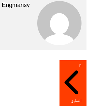
Engmansy
تصفّح
المقالات
السابق