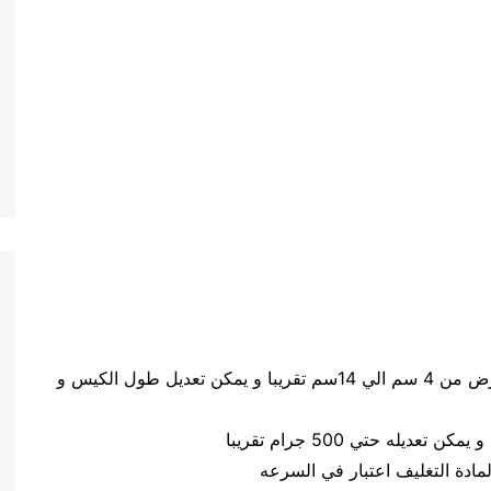
حجم الكيس طول الكيس من 5 سم الي 20 سم وعرض من 4 سم الي 14سم تقريبا و يمكن تعديل طول الكيس و