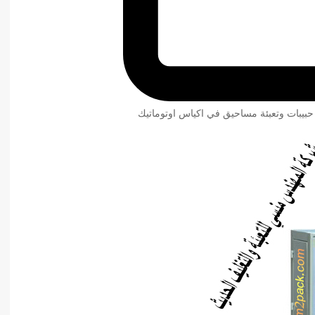
 حبيبات وتعبئة مساحيق في اكياس اوتوماتيك