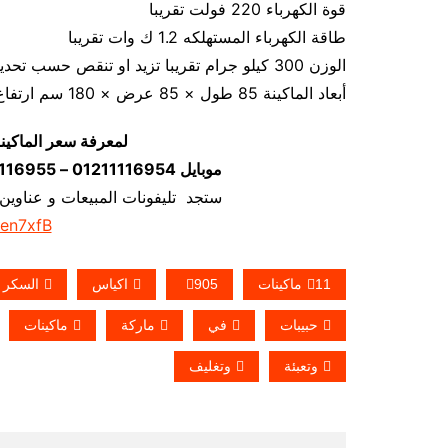
قوة الكهرباء 220 فولت تقريبا
طاقة الكهرباء المستهلكه 1.2 ك وات تقريبا
الوزن 300 كيلو جرام تقريبا تزيد او تنقص حسب تحديثات الماكينة
أبعاد الماكينة 85 طول × 85 عرض × 180 سم ارتفاع كما يمكن فك الماكينة و تركيبها في اي مكان
لمعرفة سعر الماكين
موبايل 01211116954 – 01211116955 – 01211116956–01211116958
ستجد تليفونات المبيعات و عناوين
/en7xfB
11ماكينات
905
اكياس
السكر
حبيبات
في
ماركة
ماكينات
وتعبئة
وتغليف