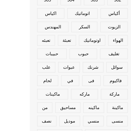
أكياس
اتوماتيك
اكياس
الزيوت
السكر
المهندس
الهواء
اوتوماتيك
تعبئة
تعبئه
تغليف
حبوب
حبيبات
سوائل
شرنك
عبوات
علب
فاكيوم
فى
في
لحام
ماركة
ماركه
ماكينات
ماكينة
ماكينه
مساحيق
من
منسى
منسي
موديل
نصف