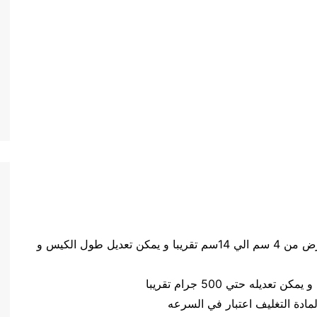
حجم الكيس طول الكيس من 5 سم الي 20 سم وعرض من 4 سم الي 14سم تقريبا و يمكن تعديل طول الكيس و