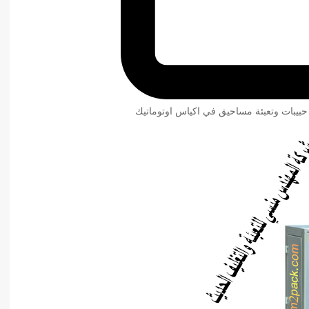
 حبيبات وتعبئة مساحيق في اكياس اوتوماتيك