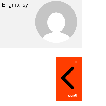
Engmansy
تصفّح
المقالات
السابق