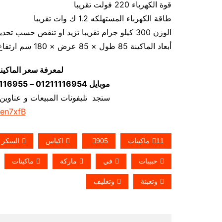
قوة الكهرباء 220 فولت تقريبا
طاقة الكهرباء المستهلكه 1.2 ك وات تقريبا
الوزن 300 كيلو جرام تقريبا تزيد او تنقص حسب تحديثات الماكينة
أبعاد الماكينة 85 طول × 85 عرض × 180 سم ارتفاع كما يمكن فك الماكينة و تركيبها في اي مكان
لمعرفة سعر الماكين
موبايل 01211116954 – 01211116955 – 01211116956–01211116958
ستجد تليفونات المبيعات و عناوين
/en7xfB
11ماكينات
905
اكياس
السكر
حبيبات
في
ماركة
ماكينات
وتعبئة
وتغليف